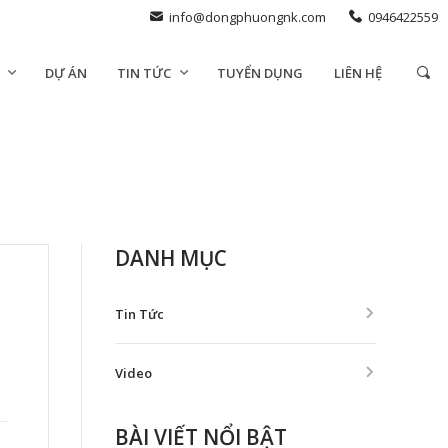
info@dongphuongnk.com
0946422559
DỰ ÁN
TIN TỨC
TUYỂN DỤNG
LIÊN HỆ
DANH MỤC
Tin Tức
Video
BÀI VIẾT NỔI BẬT