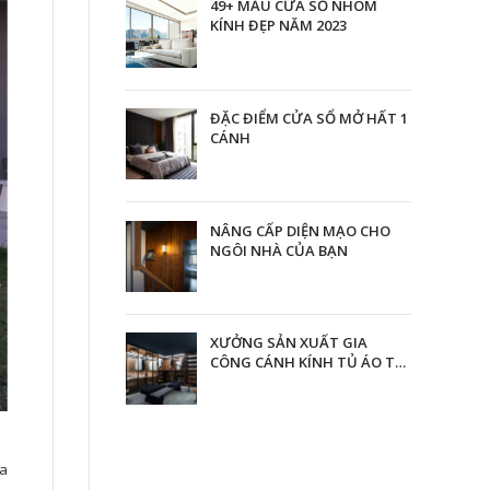
49+ MẪU CỬA SỔ NHÔM
KÍNH ĐẸP NĂM 2023
ĐẶC ĐIỂM CỬA SỔ MỞ HẤT 1
CÁNH
NÂNG CẤP DIỆN MẠO CHO
NGÔI NHÀ CỦA BẠN
XƯỞNG SẢN XUẤT GIA
CÔNG CÁNH KÍNH TỦ ÁO TẠI
TPHCM
ửa
.