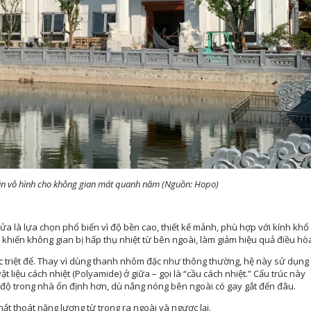
hắn vô hình cho không gian mát quanh năm (Nguồn: Hopo)
ửa là lựa chọn phổ biến vì độ bền cao, thiết kế mảnh, phù hợp với kính khổ
ễ khiến không gian bị hấp thụ nhiệt từ bên ngoài, làm giảm hiệu quả điều hò
c triệt để. Thay vì dùng thanh nhôm đặc như thông thường, hệ này sử dụng
 liệu cách nhiệt (Polyamide) ở giữa – gọi là “cầu cách nhiệt.” Cấu trúc này
 độ trong nhà ổn định hơn, dù nắng nóng bên ngoài có gay gắt đến đâu.
hất thoát năng lượng từ trong ra ngoài và ngược lại.