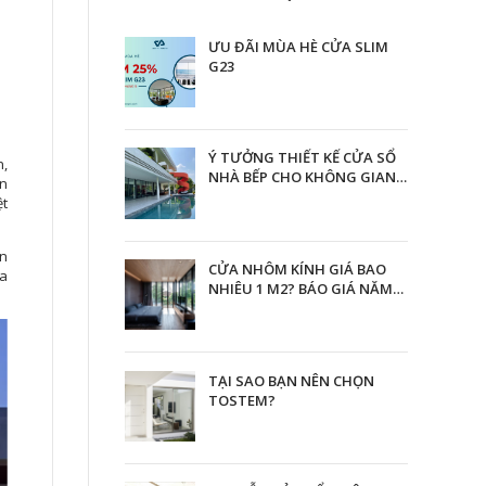
ƯU ĐÃI MÙA HÈ CỬA SLIM
G23
Ý TƯỞNG THIẾT KẾ CỬA SỔ
n,
NHÀ BẾP CHO KHÔNG GIAN
ân
THÊM HOÀN HẢO
ệt
ền
CỬA NHÔM KÍNH GIÁ BAO
ửa
NHIÊU 1 M2? BÁO GIÁ NĂM
2023
TẠI SAO BẠN NÊN CHỌN
TOSTEM?