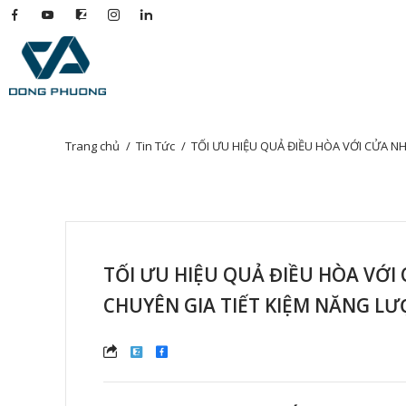
Trang chủ
Tin Tức
TỐI ƯU HIỆU QUẢ ĐIỀU HÒA VỚI CỬA NHÔM KÍNH CÁCH NHIỆT - GÓC NHÌN TỪ CHUYÊ
TỐI ƯU HIỆU QUẢ ĐIỀU HÒA VỚI
CHUYÊN GIA TIẾT KIỆM NĂNG L