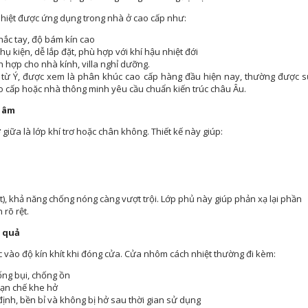
nhiệt được ứng dụng trong nhà ở cao cấp như:
hắc tay, độ bám kín cao
 kiện, dễ lắp đặt, phù hợp với khí hậu nhiệt đới
ích hợp cho nhà kính, villa nghỉ dưỡng.
 từ Ý, được xem là phân khúc cao cấp hàng đầu hiện nay, thường được 
ao cấp hoặc nhà thông minh yêu cầu chuẩn kiến trúc châu Âu.
h âm
 giữa là lớp khí trơ hoặc chân không. Thiết kế này giúp:
ệt), khả năng chống nóng càng vượt trội. Lớp phủ này giúp phản xạ lại phần
rõ rệt.
u quả
 vào độ kín khít khi đóng cửa. Cửa nhôm cách nhiệt thường đi kèm:
ống bụi, chống ồn
hạn chế khe hở
nh, bền bỉ và không bị hở sau thời gian sử dụng