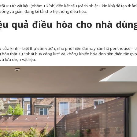
i ưu từ vật liệu (nhôm + kính) đến kết cấu (cách nhiệt + kín khí) để tạo thàn
sống và giảm đáng kể tải cho hệ thống điều hòa.
iệu quả điều hòa cho nhà dùn
cửa kính – biệt thự sân vườn, nhà phố hiện đại hay căn hộ penthouse – t
u hòa thật sự “phát huy công lực” và không khiến hóa đơn tiền điện tăng vọ
à lựa chọn vật liệu.