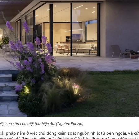
ệt cao cấp cho biệt thự hiện đại (Nguồn: Ponzio)
 giải pháp nằm ở việc chủ động kiểm soát nguồn nhiệt từ bên ngoài, và c
 then chốt để đảm bảo hiệu quả vận hành điều hòa được phát huy đúng mức