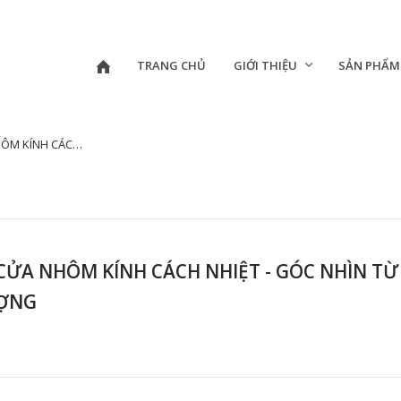
TRANG CHỦ
GIỚI THIỆU
SẢN PHẨM
N GIA TIẾT KIỆM NĂNG LƯỢNG
 CỬA NHÔM KÍNH CÁCH NHIỆT - GÓC NHÌN TỪ
ƯỢNG