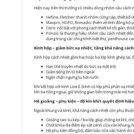
Hiện nay trên thị trường có nhiều dòng nhôm cầu cách 
Hefine, Fletcher: thanh nhôm cứng cáp, thiết kế c
Maxpro, HOPO, Romadio: thiên về tính đồng bộ phụ
Civro: nổi bật với phong cách thiết kế tối giản, th
Ponzio là thương hiệu nhôm cầu cách nhiệt đến
dụng trong các công trình biệt thự, penthouse c
Kính hộp – giảm bức xạ nhiệt, tăng khả năng các
Kính hộp cách nhiệt gồm hai hoặc ba lớp kính ghép lại, ở
Hạn chế truyền nhiệt do bức xạ mặt trời
Giảm tiếng ồn từ bên ngoài
Ngăn chặn ngưng tụ hơi nước
Khi kết hợp với kính Low-E (kính có lớp phủ phản xạ nhi
lớn tia hồng ngoại, giữ không gian bên trong mát mẻ hơn 
Hệ gioăng – phụ kiện – độ kín khít quyết định hiệ
Ngoài khung và kính, khả năng cách nhiệt còn phụ thuộc
Gioăng cao su kép / ba lớp giúp chống lọt khí, ch
Chốt khóa đa điểm ép sát cánh cửa vào khung, 
Hệ phụ kiện đồng bộ, đảm bảo cửa vận hành ổn đị