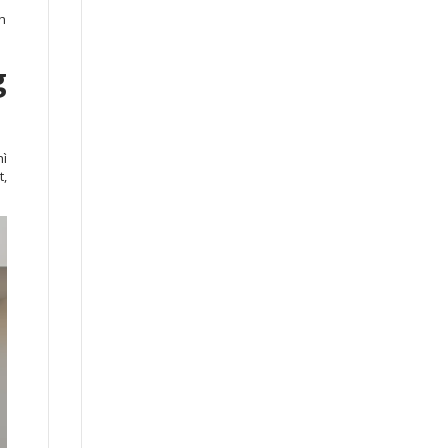
h
g
hì
t,