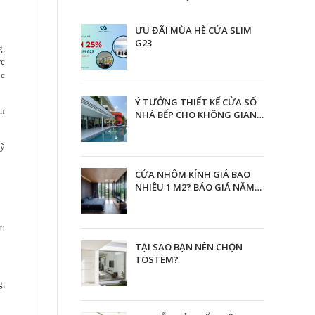
ƯU ĐÃI MÙA HÈ CỬA SLIM
G23
g,
ợc
ộc
Ý TƯỞNG THIẾT KẾ CỬA SỔ
ch
NHÀ BẾP CHO KHÔNG GIAN
THÊM HOÀN HẢO
kỹ
CỬA NHÔM KÍNH GIÁ BAO
NHIÊU 1 M2? BÁO GIÁ NĂM
2023
ẩm
TẠI SAO BẠN NÊN CHỌN
TOSTEM?
g,