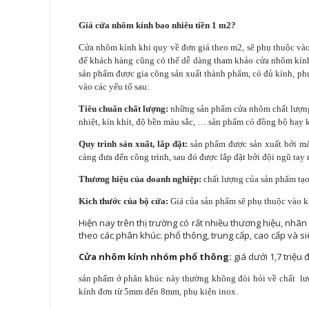
Giá cửa nhôm kính
bao nhiêu tiền 1 m2?
Cửa nhôm kính khi quy về đơn giá theo m2, sẽ phụ thuộc vào
để khách hàng cũng có thể dễ dàng tham khảo cửa nhôm kính
sản phẩm được gia công sản xuất thành phẩm, có đủ kính, phụ 
vào các yếu tố sau:
Tiêu chuẩn chất lượng:
những sản phẩm cửa nhôm chất lượng
nhiệt, kín khít, độ bền màu sắc, … sản phẩm có đồng bộ hay
Quy trình sản xuất, lắp đặt:
sản phẩm được sản xuất bởi má
càng đưa đến công trình, sau đó được lắp đặt bởi đội ngũ tay
Thương hiệu của doanh nghiệp:
chất lượng của sản phẩm tạo
Kích thước của bộ cửa:
Giá của sản phẩm sẽ phụ thuộc vào kí
Hiện nay trên thị trường có rất nhiều thương hiệu, nhãn
theo các phân khúc: phổ thông, trung cấp, cao cấp và si
Cửa nhôm kính nhóm phổ thông:
giá dưới 1,7 triệu
sản phẩm ở phân khúc này thường không đòi hỏi về chất l
kính đơn từ 5mm đến 8mm, phụ kiện inox.