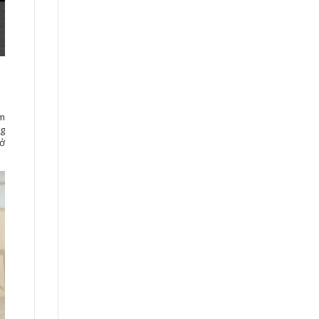
ẩm
ng
mở