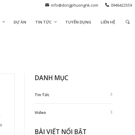
info@dongphuongnk.com
0946422559
DỰ ÁN
TIN TỨC
TUYỂN DỤNG
LIÊN HỆ
DANH MỤC
Tin Tức
Video
có
BÀI VIẾT NỔI BẬT