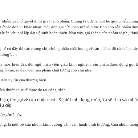
 nhiều yếu tố quyết định giá thành phẩm. Chúng ta đưa ra một hệ quy chiếu chun
 ở các đơn vị khác nhau: một đơn giá cửa theo m2 sẽ được tính cho sản phẩm đư
kiện, chi phí lắp đặt vệ sinh hoàn thiện. Như vậy, giá thành cửa nhôm sẽ phụ thu
 sẽ có đầy đủ các chứng chỉ, chứng nhận chất lượng về sản phẩm: độ cách âm, cá
 không?, …
y móc hiện đại, đội ngũ nhân viên giàu kinh nghiệm, sản phẩm được đóng gói 
 nghề cao, sẽ đem đến sản phẩm chất lượng cho chủ nhà.
 nên uy tín của thương hiệu.
ch thước thực tế được đo tại công trình.
 hiệu, tên gọi về cửa nhôm kính. Để dễ hình dung, chúng ta sẽ chia sản ph
êu cấp.
 đồng/m2 cửa.
ượng, là một bộ cửa nhôm kính vuông vắn, vận hành bình thường. Cửa nhôm mỏn