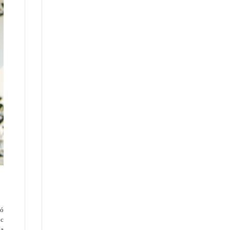
có
óc
ia