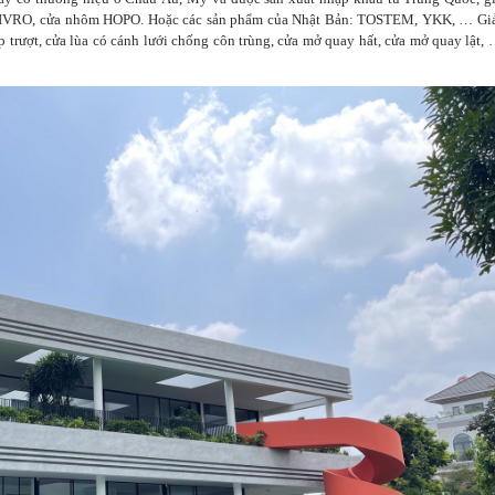
 CIVRO, cửa nhôm HOPO. Hoặc các sản phẩm của Nhật Bản: TOSTEM, YKK, … Gi
p trượt, cửa lùa có cánh lưới chống côn trùng, cửa mở quay hất, cửa mở quay lật,