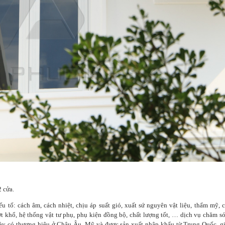
2 cửa.
 tố: cách âm, cách nhiệt, chịu áp suất gió, xuất sứ nguyên vật liệu, thẩm mỹ, 
t khổ, hệ thống vật tư phụ, phụ kiện đồng bộ, chất lượng tốt, … dịch vụ chăm s
ày có thương hiệu ở Châu Âu, Mỹ và được sản xuất nhập khẩu từ Trung Quốc, g