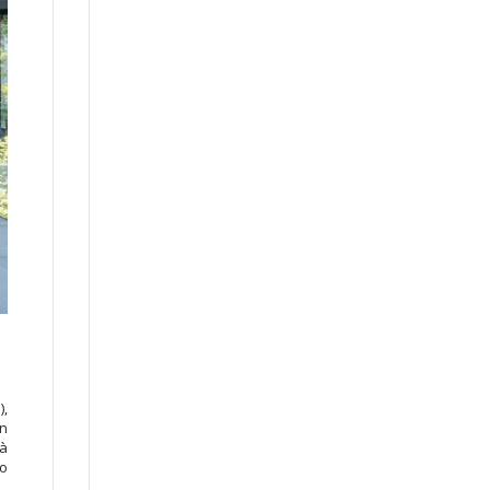
),
ản
và
ao