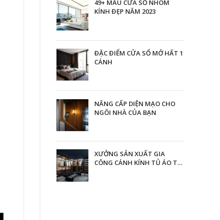
49+ MẪU CỬA SỔ NHÔM
KÍNH ĐẸP NĂM 2023
ĐẶC ĐIỂM CỬA SỔ MỞ HẤT 1
CÁNH
NÂNG CẤP DIỆN MẠO CHO
NGÔI NHÀ CỦA BẠN
XƯỞNG SẢN XUẤT GIA
CÔNG CÁNH KÍNH TỦ ÁO TẠI
TPHCM