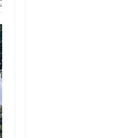
ải
 …