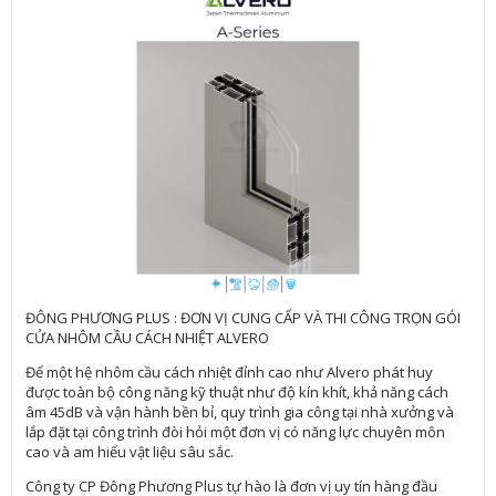
ĐÔNG PHƯƠNG PLUS : ĐƠN VỊ CUNG CẤP VÀ THI CÔNG TRỌN GÓI
CỬA NHÔM CẦU CÁCH NHIỆT ALVERO
Để một hệ nhôm cầu cách nhiệt đỉnh cao như Alvero phát huy
được toàn bộ công năng kỹ thuật như độ kín khít, khả năng cách
âm 45dB và vận hành bền bỉ, quy trình gia công tại nhà xưởng và
lắp đặt tại công trình đòi hỏi một đơn vị có năng lực chuyên môn
cao và am hiểu vật liệu sâu sắc.
Công ty CP Đông Phương Plus tự hào là đơn vị uy tín hàng đầu