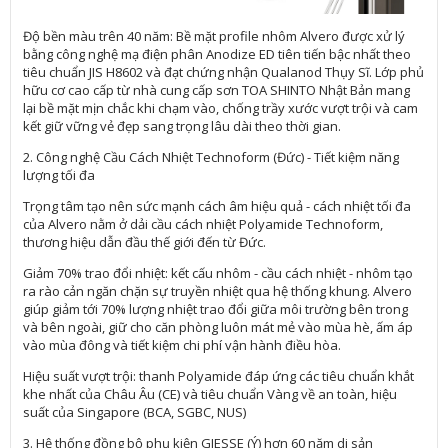
Độ bền màu trên 40 năm: Bề mặt profile nhôm Alvero được xử lý
bằng công nghệ mạ điện phân Anodize ED tiên tiến bậc nhất theo
tiêu chuẩn JIS H8602 và đạt chứng nhận Qualanod Thụy Sĩ. Lớp phủ
hữu cơ cao cấp từ nhà cung cấp sơn TOA SHINTO Nhật Bản mang
lại bề mặt mịn chắc khi chạm vào, chống trầy xước vượt trội và cam
kết giữ vững vẻ đẹp sang trọng lâu dài theo thời gian.
2. Công nghệ Cầu Cách Nhiệt Technoform (Đức) - Tiết kiệm năng
lượng tối đa
Trọng tâm tạo nên sức mạnh cách âm hiệu quả - cách nhiệt tối đa
của Alvero nằm ở dải cầu cách nhiệt Polyamide Technoform,
thương hiệu dẫn đầu thế giới đến từ Đức.
Giảm 70% trao đổi nhiệt: kết cấu nhôm - cầu cách nhiệt - nhôm tạo
ra rào cản ngăn chặn sự truyền nhiệt qua hệ thống khung. Alvero
giúp giảm tới 70% lượng nhiệt trao đổi giữa môi trường bên trong
và bên ngoài, giữ cho căn phòng luôn mát mẻ vào mùa hè, ấm áp
vào mùa đông và tiết kiệm chi phí vận hành điều hòa.
Hiệu suất vượt trội: thanh Polyamide đáp ứng các tiêu chuẩn khắt
khe nhất của Châu Âu (CE) và tiêu chuẩn Vàng về an toàn, hiệu
suất của Singapore (BCA, SGBC, NUS)
3. Hệ thống đồng bộ phụ kiện GIESSE (Ý) hơn 60 năm di sản