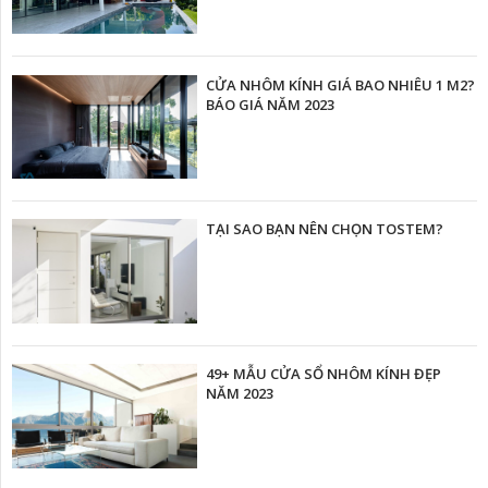
CỬA NHÔM KÍNH GIÁ BAO NHIÊU 1 M2?
BÁO GIÁ NĂM 2023
TẠI SAO BẠN NÊN CHỌN TOSTEM?
49+ MẪU CỬA SỔ NHÔM KÍNH ĐẸP
NĂM 2023