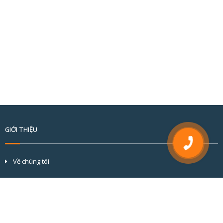
GIỚI THIỆU
Về chúng tôi
Tầm nhìn và sứ mệnh
Cơ cấu tổ chức
Đối tác & khách hàng