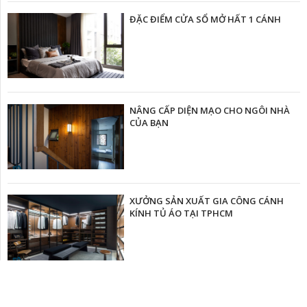
ĐẶC ĐIỂM CỬA SỔ MỞ HẤT 1 CÁNH
NÂNG CẤP DIỆN MẠO CHO NGÔI NHÀ
CỦA BẠN
XƯỞNG SẢN XUẤT GIA CÔNG CÁNH
KÍNH TỦ ÁO TẠI TPHCM