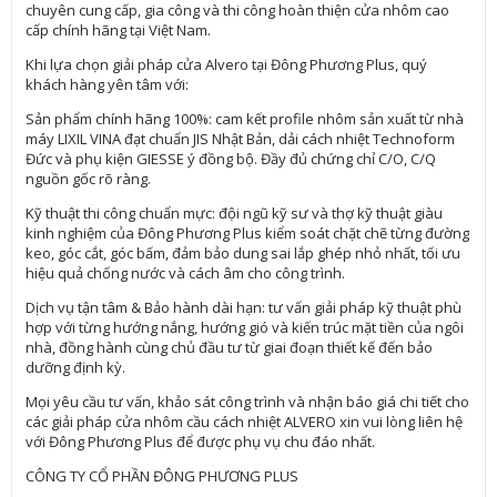
chuyên cung cấp, gia công và thi công hoàn thiện cửa nhôm cao
cấp chính hãng tại Việt Nam.
Khi lựa chọn giải pháp cửa Alvero tại Đông Phương Plus, quý
khách hàng yên tâm với:
Sản phẩm chính hãng 100%: cam kết profile nhôm sản xuất từ nhà
máy LIXIL VINA đạt chuẩn JIS Nhật Bản, dải cách nhiệt Technoform
Đức và phụ kiện GIESSE ý đồng bộ. Đầy đủ chứng chỉ C/O, C/Q
nguồn gốc rõ ràng.
Kỹ thuật thi công chuẩn mực: đội ngũ kỹ sư và thợ kỹ thuật giàu
kinh nghiệm của Đông Phương Plus kiểm soát chặt chẽ từng đường
keo, góc cắt, góc bấm, đảm bảo dung sai lắp ghép nhỏ nhất, tối ưu
hiệu quả chống nước và cách âm cho công trình.
Dịch vụ tận tâm & Bảo hành dài hạn: tư vấn giải pháp kỹ thuật phù
hợp với từng hướng nắng, hướng gió và kiến trúc mặt tiền của ngôi
nhà, đồng hành cùng chủ đầu tư từ giai đoạn thiết kế đến bảo
dưỡng định kỳ.
Mọi yêu cầu tư vấn, khảo sát công trình và nhận báo giá chi tiết cho
các giải pháp cửa nhôm cầu cách nhiệt ALVERO xin vui lòng liên hệ
với Đông Phương Plus để được phụ vụ chu đáo nhất.
CÔNG TY CỔ PHẦN ĐÔNG PHƯƠNG PLUS