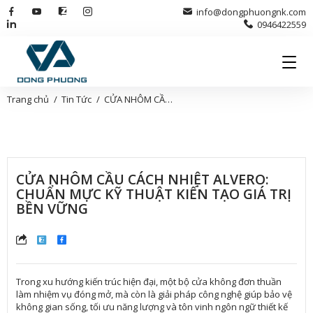
info@dongphuongnk.com
0946422559
Trang chủ
Tin Tức
CỬA NHÔM CẦU CÁCH NHIỆT ALVERO: CHUẨN MỰC KỸ THUẬT KIẾN TẠO GIÁ TRỊ BỀN VỮNG
CỬA NHÔM CẦU CÁCH NHIỆT ALVERO:
CHUẨN MỰC KỸ THUẬT KIẾN TẠO GIÁ TRỊ
BỀN VỮNG
Trong xu hướng kiến trúc hiện đại, một bộ cửa không đơn thuần
làm nhiệm vụ đóng mở, mà còn là giải pháp công nghệ giúp bảo vệ
không gian sống, tối ưu năng lượng và tôn vinh ngôn ngữ thiết kế