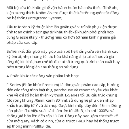
Một bộ cửa tốt không thể vận hành hoàn hảo nếu thiếu đi hệ phụ
kiện tương thích. Nhôm Alvero được thiết kế trên nguyên tắc đồng
bộ hệ thống (Integrated System).
Cấu trúc rãnh kỹ thuật, khe lắp gioăng và vị trí bắt phụ kiện được
tính toán chính xác ngay từ khâu thiết kế khuôn phôi phối hợp
cùng Giesse (Italy) - thương hiệu có hơn 60 năm kinh nghiệm giải
pháp cửa cao cấp.
Sự liên kết đồng bộ này giúp toàn bộ hệ thống cửa vận hành cực
kỳ êm ái, nhẹ nhàng, tối ưu hóa khả năng chịu tải cơ học và gia
tăng độ kín khít, hạn chế tối đa sai số trong quá trình sản xuất hay
hiện tượng lỏng lẻo sau thời gian sử dụng.
4. Phân khúc các dòng sản phẩm linh hoạt
E-Series (Phân khúc Premium): là dòng sản phẩm cao cấp, hướng
đến các công trình biệt thự, penthouse và resort có yêu cầu khắt
khe về chỉ số hoàn thiện kỹ thuật. E-Series tối ứu cấu trúc khung
(độ rộng khung 70mm, cánh 80mm), sử dụng hệ phụ kiện nhập
khẩu trực tiếp từ Ý và tích hợp được kính hộp dày đến 48mm. Dòng
sản phẩm đạt hiệu suất cách âm lên tới 45dB, kín khí 1000Pa và
chống gió bão lên đến cấp 13 Cat. Dòng này bao gồm các thiết kế
cửa mở quay, vách cố định, cửa đi trượt T-REX hay hệ thống trượt
ép thông minh Pull&Slide.