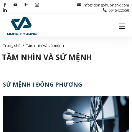
info@dongphuongnk.com
0946422559
Trang chủ
Tầm nhìn và sứ mệnh
TẦM NHÌN VÀ SỨ MỆNH
SỨ MỆNH I ĐÔNG PHƯƠNG