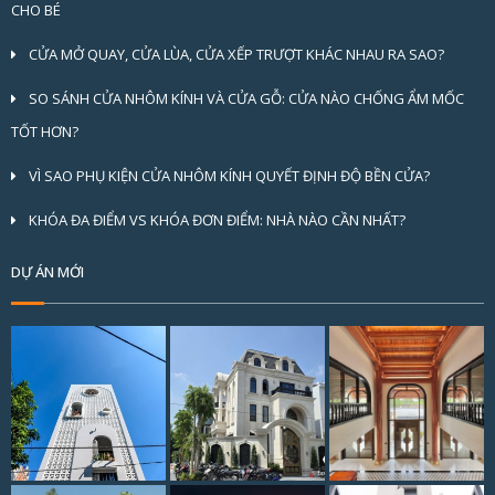
CHO BÉ
CỬA MỞ QUAY, CỬA LÙA, CỬA XẾP TRƯỢT KHÁC NHAU RA SAO?
SO SÁNH CỬA NHÔM KÍNH VÀ CỬA GỖ: CỬA NÀO CHỐNG ẨM MỐC
TỐT HƠN?
VÌ SAO PHỤ KIỆN CỬA NHÔM KÍNH QUYẾT ĐỊNH ĐỘ BỀN CỬA?
KHÓA ĐA ĐIỂM VS KHÓA ĐƠN ĐIỂM: NHÀ NÀO CẦN NHẤT?
DỰ ÁN MỚI