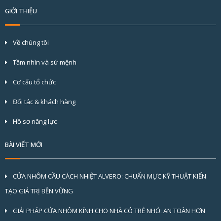
GIỚI THIỆU
Về chúng tôi
Tầm nhìn và sứ mệnh
Cơ cấu tổ chức
Đối tác & khách hàng
Hồ sơ năng lực
BÀI VIẾT MỚI
CỬA NHÔM CẦU CÁCH NHIỆT ALVERO: CHUẨN MỰC KỸ THUẬT KIẾN
TẠO GIÁ TRỊ BỀN VỮNG
GIẢI PHÁP CỬA NHÔM KÍNH CHO NHÀ CÓ TRẺ NHỎ: AN TOÀN HƠN