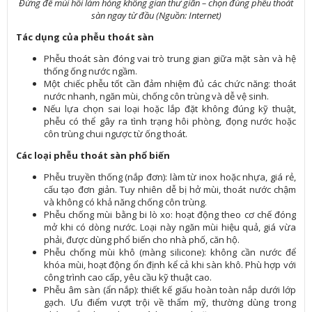
Đừng để mùi hôi làm hỏng không gian thư giãn – chọn đúng phễu thoát
sàn ngay từ đầu (Nguồn: Internet)
Tác dụng của phễu thoát sàn
Phễu thoát sàn đóng vai trò trung gian giữa mặt sàn và hệ
thống ống nước ngầm.
Một chiếc phễu tốt cần đảm nhiệm đủ các chức năng: thoát
nước nhanh, ngăn mùi, chống côn trùng và dễ vệ sinh.
Nếu lựa chọn sai loại hoặc lắp đặt không đúng kỹ thuật,
phễu có thể gây ra tình trạng hôi phòng, đọng nước hoặc
côn trùng chui ngược từ ống thoát.
Các loại phễu thoát sàn phổ biến
Phễu truyền thống (nắp đơn): làm từ inox hoặc nhựa, giá rẻ,
cấu tạo đơn giản. Tuy nhiên dễ bị hở mùi, thoát nước chậm
và không có khả năng chống côn trùng.
Phễu chống mùi bằng bi lò xo: hoạt động theo cơ chế đóng
mở khi có dòng nước. Loại này ngăn mùi hiệu quả, giá vừa
phải, được dùng phổ biến cho nhà phố, căn hộ.
Phễu chống mùi khô (màng silicone): không cần nước để
khóa mùi, hoạt động ổn định kể cả khi sàn khô. Phù hợp với
công trình cao cấp, yêu cầu kỹ thuật cao.
Phễu âm sàn (ẩn nắp): thiết kế giấu hoàn toàn nắp dưới lớp
gạch. Ưu điểm vượt trội về thẩm mỹ, thường dùng trong