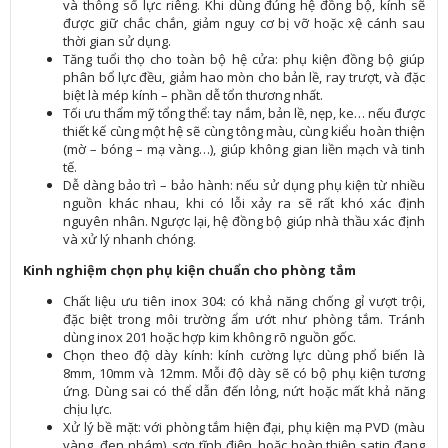
và thông số lực riêng. Khi dùng đúng hệ đồng bộ, kính sẽ
được giữ chắc chắn, giảm nguy cơ bị vỡ hoặc xệ cánh sau
thời gian sử dụng.
Tăng tuổi thọ cho toàn bộ hệ cửa: phụ kiện đồng bộ giúp
phân bổ lực đều, giảm hao mòn cho bản lề, ray trượt, và đặc
biệt là mép kính – phần dễ tổn thương nhất.
Tối ưu thẩm mỹ tổng thể: tay nắm, bản lề, nẹp, ke… nếu được
thiết kế cùng một hệ sẽ cùng tông màu, cùng kiểu hoàn thiện
(mờ – bóng – mạ vàng…), giúp không gian liền mạch và tinh
tế.
Dễ dàng bảo trì – bảo hành: nếu sử dụng phụ kiện từ nhiều
nguồn khác nhau, khi có lỗi xảy ra sẽ rất khó xác định
nguyên nhân. Ngược lại, hệ đồng bộ giúp nhà thầu xác định
và xử lý nhanh chóng.
Kinh nghiệm chọn phụ kiện chuẩn cho phòng tắm
Chất liệu ưu tiên inox 304: có khả năng chống gỉ vượt trội,
đặc biệt trong môi trường ẩm ướt như phòng tắm. Tránh
dùng inox 201 hoặc hợp kim không rõ nguồn gốc.
Chọn theo độ dày kính: kính cường lực dùng phổ biến là
8mm, 10mm và 12mm. Mỗi độ dày sẽ có bộ phụ kiện tương
ứng. Dùng sai có thể dẫn đến lỏng, nứt hoặc mất khả năng
chịu lực.
Xử lý bề mặt: với phòng tắm hiện đại, phụ kiện mạ PVD (màu
vàng, đen nhám), sơn tĩnh điện, hoặc hoàn thiện satin đang