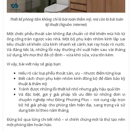
Thiết kế phòng tắm không chỉ là bài toán thẩm mỹ, mà còn là bài toán
kỹ thuật (Nguồn: Internet)
Một chiếc phễu thoát sàn không đạt chuẩn có thể khiến mùi hôi từ
ống cống tràn ngược vào nhà. Một bộ phụ kiện nhôm kính lắp sai
tiêu chuẩn sẽ khiến cửa kính nhanh xệ cánh, kẹt ray hoặc rò nước.
Và đáng tiếc là, những lỗi này thường chỉ xuất hiện sau vài tháng
sử dụng, khi mọi thứ đã cố định – vừa khó sửa, vừa tốn kém.
Vì vậy, bài viết này sẽ giúp bạn:
Hiểu rõ các loại phễu thoát sàn, ưu – nhược điểm từng loại
Biết cách chọn phụ kiện nhôm kính đồng bộ để đảm bảo kỹ
thuật & thẩm mỹ
Tránh được những lỗi thiết kế nhỏ nhưng gây hậu quả lớn
Và đặc biệt, gợi ý giải pháp tối ưu đến từ những đơn vị
chuyên nghiệp như Đông Phương Plus – nơi cung cấp trọn
bộ hệ giải pháp cho phòng tắm hiện đại, sang trọng và sử
dụng bền bỉ theo năm tháng.
Đừng bỏ qua từng chi tiết nhỏ – vì chính chúng mới là thứ tạo nên
một phòng tắm hoàn hảo.