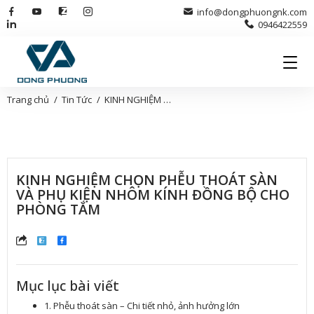
info@dongphuongnk.com
0946422559
Trang chủ
Tin Tức
KINH NGHIỆM CHỌN PHỄU THOÁT SÀN VÀ PHỤ KIỆN NHÔM KÍNH ĐỒNG BỘ CHO PHÒNG TẮM
KINH NGHIỆM CHỌN PHỄU THOÁT SÀN
VÀ PHỤ KIỆN NHÔM KÍNH ĐỒNG BỘ CHO
PHÒNG TẮM
Mục lục bài viết
1. Phễu thoát sàn – Chi tiết nhỏ, ảnh hưởng lớn