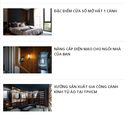
ĐẶC ĐIỂM CỬA SỔ MỞ HẤT 1 CÁNH
NÂNG CẤP DIỆN MẠO CHO NGÔI NHÀ
CỦA BẠN
XƯỞNG SẢN XUẤT GIA CÔNG CÁNH
KÍNH TỦ ÁO TẠI TPHCM