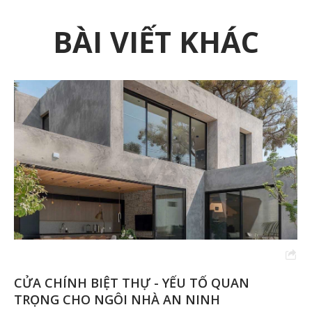
BÀI VIẾT KHÁC
VÌ SAO PHỤ KIỆN CỬA NHÔM KÍNH QUYẾT
ĐỊNH ĐỘ BỀN CỬA?