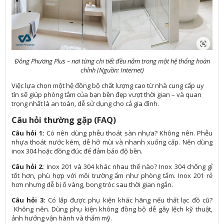
Đông Phương Plus – nơi từng chi tiết đều nằm trong một hệ thống hoàn
chỉnh (Nguồn: Internet)
Việc lựa chọn một hệ đồng bộ chất lượng cao từ nhà cung cấp uy
tín sẽ giúp phòng tắm của bạn bền đẹp vượt thời gian – và quan
trọng nhất là an toàn, dễ sử dụng cho cả gia đình.
Câu hỏi thường gặp (FAQ)
Câu hỏi 1:
Có nên dùng phễu thoát sàn nhựa?
Không nên. Phễu
nhựa thoát nước kém, dễ hở mùi và nhanh xuống cấp. Nên dùng
inox 304 hoặc đồng đúc để đảm bảo độ bền.
Câu hỏi 2:
Inox 201 và 304 khác nhau thế nào?
Inox 304 chống gỉ
tốt hơn, phù hợp với môi trường ẩm như phòng tắm. Inox 201 rẻ
hơn nhưng dễ bị ố vàng, bong tróc sau thời gian ngắn.
Câu hỏi 3:
Có lắp được phụ kiện khác hãng nếu thất lạc đồ cũ?
Không nên. Dùng phụ kiện không đồng bộ dễ gây lệch kỹ thuật,
ảnh hưởng vận hành và thẩm mỹ.