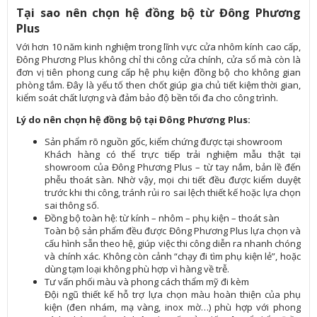
Tại sao nên chọn hệ đồng bộ từ Đông Phương
Plus
Với hơn 10 năm kinh nghiệm trong lĩnh vực cửa nhôm kính cao cấp,
Đông Phương Plus không chỉ thi công cửa chính, cửa sổ mà còn là
đơn vị tiên phong cung cấp hệ phụ kiện đồng bộ cho không gian
phòng tắm. Đây là yếu tố then chốt giúp gia chủ tiết kiệm thời gian,
kiểm soát chất lượng và đảm bảo độ bền tối đa cho công trình.
Lý do nên chọn hệ đồng bộ tại Đông Phương Plus:
Sản phẩm rõ nguồn gốc, kiểm chứng được tại showroom
Khách hàng có thể trực tiếp trải nghiệm mẫu thật tại
showroom của Đông Phương Plus – từ tay nắm, bản lề đến
phễu thoát sàn. Nhờ vậy, mọi chi tiết đều được kiểm duyệt
trước khi thi công, tránh rủi ro sai lệch thiết kế hoặc lựa chọn
sai thông số.
Đồng bộ toàn hệ: từ kính – nhôm – phụ kiện – thoát sàn
Toàn bộ sản phẩm đều được Đông Phương Plus lựa chọn và
cấu hình sẵn theo hệ, giúp việc thi công diễn ra nhanh chóng
và chính xác. Không còn cảnh “chạy đi tìm phụ kiện lẻ”, hoặc
dùng tạm loại không phù hợp vì hàng về trễ.
Tư vấn phối màu và phong cách thẩm mỹ đi kèm
Đội ngũ thiết kế hỗ trợ lựa chọn màu hoàn thiện của phụ
kiện (đen nhám, mạ vàng, inox mờ…) phù hợp với phong