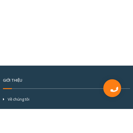
GIỚI THIỆU
Về chúng tôi
Tầm nhìn và sứ mệnh
Cơ cấu tổ chức