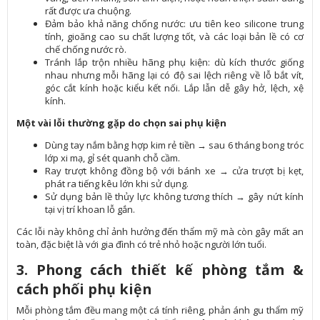
rất được ưa chuộng.
Đảm bảo khả năng chống nước: ưu tiên keo silicone trung
tính, gioăng cao su chất lượng tốt, và các loại bản lề có cơ
chế chống nước rò.
Tránh lắp trộn nhiều hãng phụ kiện: dù kích thước giống
nhau nhưng mỗi hãng lại có độ sai lệch riêng về lỗ bắt vít,
góc cắt kính hoặc kiểu kết nối. Lắp lẫn dễ gây hở, lệch, xệ
kính.
Một vài lỗi thường gặp do chọn sai phụ kiện
Dùng tay nắm bằng hợp kim rẻ tiền → sau 6 tháng bong tróc
lớp xi mạ, gỉ sét quanh chỗ cầm.
Ray trượt không đồng bộ với bánh xe → cửa trượt bị kẹt,
phát ra tiếng kêu lớn khi sử dụng.
Sử dụng bản lề thủy lực không tương thích → gây nứt kính
tại vị trí khoan lỗ gắn.
Các lỗi này không chỉ ảnh hưởng đến thẩm mỹ mà còn gây mất an
toàn, đặc biệt là với gia đình có trẻ nhỏ hoặc người lớn tuổi.
3. Phong cách thiết kế phòng tắm &
cách phối phụ kiện
Mỗi phòng tắm đều mang một cá tính riêng, phản ánh gu thẩm mỹ