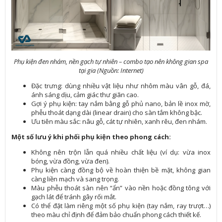
Phụ kiện đen nhám, nền gạch tự nhiên – combo tạo nên không gian spa
tại gia (Nguồn: Internet)
Đặc trưng: dùng nhiều vật liệu như nhôm màu vân gỗ, đá,
ánh sáng dịu, cảm giác thư giãn cao.
Gợi ý phụ kiện: tay nắm bằng gỗ phủ nano, bản lề inox mờ,
phễu thoát dạng dài (linear drain) cho sàn tắm không bậc.
Ưu tiên màu sắc: nâu gỗ, cát tự nhiên, xanh rêu, đen nhám.
Một số lưu ý khi phối phụ kiện theo phong cách:
Không nên trộn lẫn quá nhiều chất liệu (ví dụ: vừa inox
bóng, vừa đồng, vừa đen).
Phụ kiện càng đồng bộ về hoàn thiện bề mặt, không gian
càng liền mạch và sang trọng.
Màu phễu thoát sàn nên “ẩn” vào nền hoặc đồng tông với
gạch lát để tránh gây rối mắt.
Có thể đặt làm riêng một số phụ kiện (tay nắm, ray trượt…)
theo màu chỉ định để đảm bảo chuẩn phong cách thiết kế.