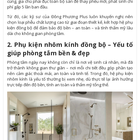
cùng, gia chủ phải đục toàn bộ sàn để thay phễu mới, phát sinh chi
phí gấp 5 lần ban đầu.
Từ đó, các kỹ sư của Đông Phương Plus luôn khuyến nghị nên
chọn loại phễu chất lượng cao từ giai đoạn thiết kế, kết hợp hệ phụ
kiện đồng bộ để đảm bảo độ bền – an toàn – và tính thẩm mỹ lâu
dài cho không gian phòng tắm.
2. Phụ kiện nhôm kính đồng bộ – Yếu tố
giúp phòng tắm bền & đẹp
Phòng tắm ngày nay không còn chỉ là nơi vệ sinh cá nhân, mà đã
trở thành không gian thư giãn – nơi mỗi chi tiết đều góp phần tạo
nên cảm giác thoải mái, an toàn và tinh tế. Trong đó, hệ phụ kiện
nhôm kính là yếu tố thường bị xem nhẹ, dù thực tế lại ảnh hưởng
trực tiếp đến độ bền, tính an toàn và thẩm mỹ tổng thể.