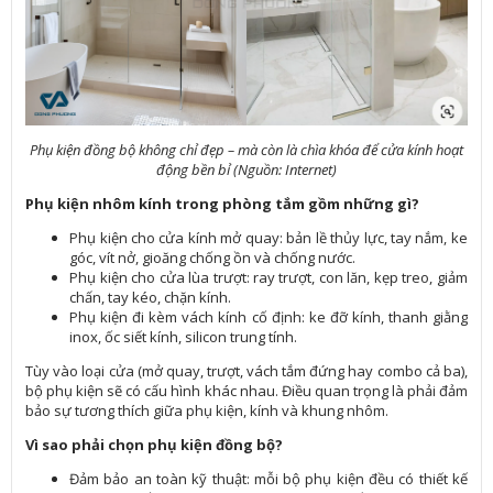
Phụ kiện đồng bộ không chỉ đẹp – mà còn là chìa khóa để cửa kính hoạt
động bền bỉ (Nguồn: Internet)
Phụ kiện nhôm kính trong phòng tắm gồm những gì?
Phụ kiện cho cửa kính mở quay: bản lề thủy lực, tay nắm, ke
góc, vít nở, gioăng chống ồn và chống nước.
Phụ kiện cho cửa lùa trượt: ray trượt, con lăn, kẹp treo, giảm
chấn, tay kéo, chặn kính.
Phụ kiện đi kèm vách kính cố định: ke đỡ kính, thanh giằng
inox, ốc siết kính, silicon trung tính.
Tùy vào loại cửa (mở quay, trượt, vách tắm đứng hay combo cả ba),
bộ phụ kiện sẽ có cấu hình khác nhau. Điều quan trọng là phải đảm
bảo sự tương thích giữa phụ kiện, kính và khung nhôm.
Vì sao phải chọn phụ kiện đồng bộ?
Đảm bảo an toàn kỹ thuật: mỗi bộ phụ kiện đều có thiết kế