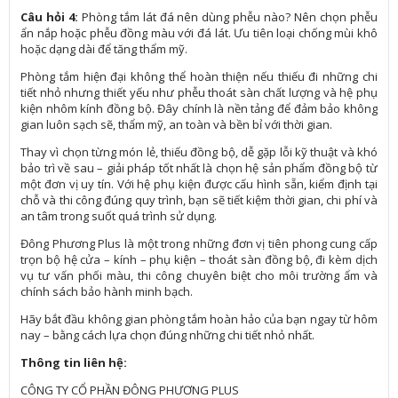
Câu hỏi 4:
Phòng tắm lát đá nên dùng phễu nào? Nên chọn phễu
ẩn nắp hoặc phễu đồng màu với đá lát. Ưu tiên loại chống mùi khô
hoặc dạng dài để tăng thẩm mỹ.
Phòng tắm hiện đại không thể hoàn thiện nếu thiếu đi những chi
tiết nhỏ nhưng thiết yếu như phễu thoát sàn chất lượng và hệ phụ
kiện nhôm kính đồng bộ. Đây chính là nền tảng để đảm bảo không
gian luôn sạch sẽ, thẩm mỹ, an toàn và bền bỉ với thời gian.
Thay vì chọn từng món lẻ, thiếu đồng bộ, dễ gặp lỗi kỹ thuật và khó
bảo trì về sau – giải pháp tốt nhất là chọn hệ sản phẩm đồng bộ từ
một đơn vị uy tín. Với hệ phụ kiện được cấu hình sẵn, kiểm định tại
chỗ và thi công đúng quy trình, bạn sẽ tiết kiệm thời gian, chi phí và
an tâm trong suốt quá trình sử dụng.
Đông Phương Plus là một trong những đơn vị tiên phong cung cấp
trọn bộ hệ cửa – kính – phụ kiện – thoát sàn đồng bộ, đi kèm dịch
vụ tư vấn phối màu, thi công chuyên biệt cho môi trường ẩm và
chính sách bảo hành minh bạch.
Hãy bắt đầu không gian phòng tắm hoàn hảo của bạn ngay từ hôm
nay – bằng cách lựa chọn đúng những chi tiết nhỏ nhất.
Thông tin liên hệ:
CÔNG TY CỔ PHẦN ĐÔNG PHƯƠNG PLUS