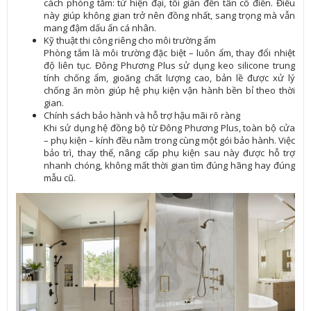
cách phòng tắm: từ hiện đại, tối giản đến tân cổ điển. Điều
này giúp không gian trở nên đồng nhất, sang trọng mà vẫn
mang đậm dấu ấn cá nhân.
Kỹ thuật thi công riêng cho môi trường ẩm
Phòng tắm là môi trường đặc biệt – luôn ẩm, thay đổi nhiệt
độ liên tục. Đông Phương Plus sử dụng keo silicone trung
tính chống ẩm, gioăng chất lượng cao, bản lề được xử lý
chống ăn mòn giúp hệ phụ kiện vận hành bền bỉ theo thời
gian.
Chính sách bảo hành và hỗ trợ hậu mãi rõ ràng
Khi sử dụng hệ đồng bộ từ Đông Phương Plus, toàn bộ cửa
– phụ kiện – kính đều nằm trong cùng một gói bảo hành. Việc
bảo trì, thay thế, nâng cấp phụ kiện sau này được hỗ trợ
nhanh chóng, không mất thời gian tìm đúng hãng hay đúng
mẫu cũ.