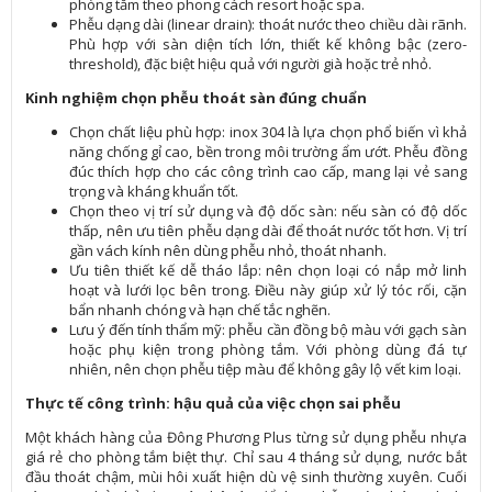
phòng tắm theo phong cách resort hoặc spa.
Phễu dạng dài (linear drain): thoát nước theo chiều dài rãnh.
Phù hợp với sàn diện tích lớn, thiết kế không bậc (zero-
threshold), đặc biệt hiệu quả với người già hoặc trẻ nhỏ.
Kinh nghiệm chọn phễu thoát sàn đúng chuẩn
Chọn chất liệu phù hợp: inox 304 là lựa chọn phổ biến vì khả
năng chống gỉ cao, bền trong môi trường ẩm ướt. Phễu đồng
đúc thích hợp cho các công trình cao cấp, mang lại vẻ sang
trọng và kháng khuẩn tốt.
Chọn theo vị trí sử dụng và độ dốc sàn: nếu sàn có độ dốc
thấp, nên ưu tiên phễu dạng dài để thoát nước tốt hơn. Vị trí
gần vách kính nên dùng phễu nhỏ, thoát nhanh.
Ưu tiên thiết kế dễ tháo lắp: nên chọn loại có nắp mở linh
hoạt và lưới lọc bên trong. Điều này giúp xử lý tóc rối, cặn
bẩn nhanh chóng và hạn chế tắc nghẽn.
Lưu ý đến tính thẩm mỹ: phễu cần đồng bộ màu với gạch sàn
hoặc phụ kiện trong phòng tắm. Với phòng dùng đá tự
nhiên, nên chọn phễu tiệp màu để không gây lộ vết kim loại.
Thực tế công trình: hậu quả của việc chọn sai phễu
Một khách hàng của Đông Phương Plus từng sử dụng phễu nhựa
giá rẻ cho phòng tắm biệt thự. Chỉ sau 4 tháng sử dụng, nước bắt
đầu thoát chậm, mùi hôi xuất hiện dù vệ sinh thường xuyên. Cuối