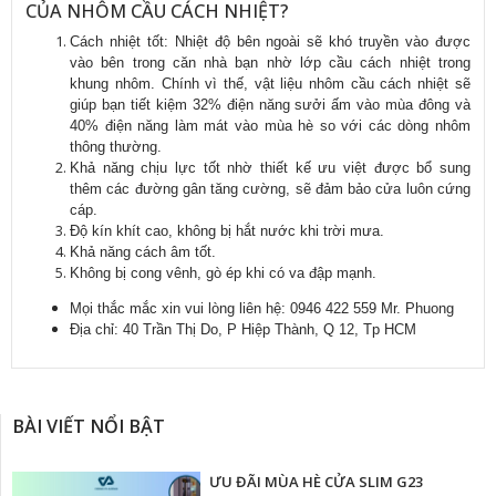
CỦA NH
ÔM C
ẦU C
ÁCH NHI
ỆT
?
Cách nhi
ệt tốt: Nhiệt
đ
ộ b
ên ngoài s
ẽ kh
ó truy
ền v
ào đư
ợc
v
ào bên trong căn nhà b
ạn nhờ lớp cầu c
ách nhi
ệt trong
khung nh
ôm. Chính vì th
ế, vật liệu nh
ôm c
ầu c
ách nhi
ệt sẽ
gi
úp b
ạn tiết kiệm 32%
đi
ện n
ăng sư
ởi ấm v
ào mùa đông và
40% đi
ện n
ăng làm mát vào mùa hè so v
ới c
ác dòng nhôm
thông thư
ờng.
Kh
ả n
ăng ch
ịu lực tốt nhờ thiết kế
ưu vi
ệt
đư
ợc bổ sung
th
êm các đư
ờng g
ân tăng cư
ờng, sẽ
đ
ảm bảo cửa lu
ôn c
ứng
c
áp.
Đ
ộ k
ín khít cao, không b
ị hắt n
ư
ớc khi trời m
ưa.
Kh
ả n
ăng cách âm t
ốt.
Không b
ị cong v
ênh, gò ép khi có va đ
ập mạnh.
M
ọi thắc mắc xin vui l
òng liên h
ệ:
0946 422 559
Mr. Phuong
Đ
ịa chỉ: 40 Trần Thị Do, P Hiệp Thành, Q 12, Tp HCM
BÀI VIẾT NỔI BẬT
ƯU ĐÃI MÙA HÈ CỬA SLIM G23