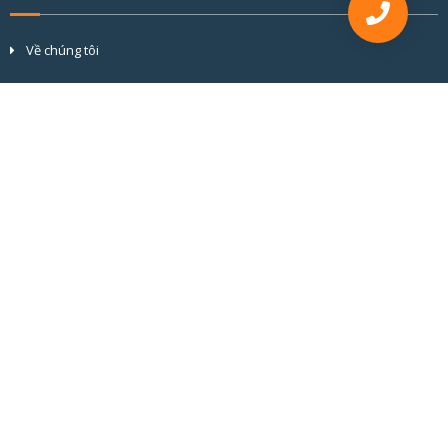
Về chúng tôi
Tầm nhìn và sứ mệnh
Cơ cấu tổ chức
Đối tác & khách hàng
Hồ sơ năng lực
BÀI VIẾT MỚI
CỬA NHÔM CẦU CÁCH NHIỆT ALVERO: CHUẨN MỰC KỸ THUẬT KIẾN
TẠO GIÁ TRỊ BỀN VỮNG
GIẢI PHÁP CỬA NHÔM KÍNH CHO NHÀ CÓ TRẺ NHỎ: AN TOÀN HƠN
CHO BÉ