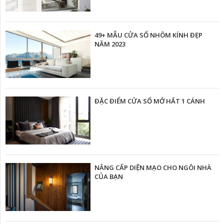
49+ MẪU CỬA SỔ NHÔM KÍNH ĐẸP
NĂM 2023
ĐẶC ĐIỂM CỬA SỔ MỞ HẤT 1 CÁNH
NÂNG CẤP DIỆN MẠO CHO NGÔI NHÀ
CỦA BẠN