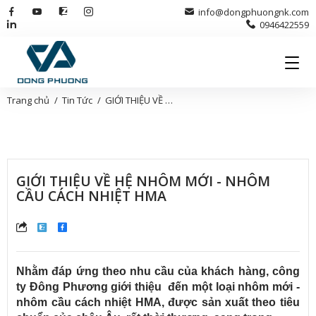
info@dongphuongnk.com
0946422559
Trang chủ
Tin Tức
GIỚI THIỆU VỀ HỆ NHÔM MỚI - NHÔM CẦU CÁCH NHIỆT HMA
GIỚI THIỆU VỀ HỆ NHÔM MỚI - NHÔM
CẦU CÁCH NHIỆT HMA
Nh
ằm
đáp
ứng theo nhu cầu của kh
ách hàng, công
ty
Đông Phương
gi
ới thiệu
đ
ến một loại nh
ôm m
ới -
nh
ôm c
ầu c
ách nhi
ệt HMA,
đư
ợc sản xuất theo ti
êu