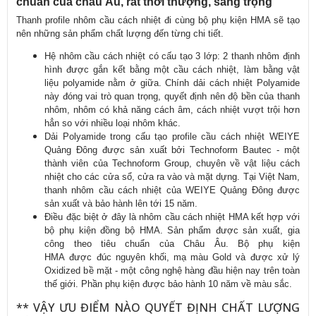
chu
ẩn của ch
âu Âu, r
ất thời th
ư
ợng, sang trọng
Thanh profile nhôm c
ầu c
ách nhi
ệt
đi cùng b
ộ phụ kiện HMA sẽ tạo
n
ên nh
ững sản phẩm chất l
ư
ợng
đ
ến từng chi tiết.
H
ệ nh
ôm c
ầu c
ách nhi
ệt c
ó c
ấu tạo 3 lớp: 2 thanh nh
ôm đ
ịnh
h
ình đư
ợc gắn kết bằng một cầu c
ách nhi
ệt, l
àm b
ằng vật
liệu polyamide nằm ở giữa. Ch
ính d
ải c
ách nhi
ệt Polyamide
n
ày đóng vai trò quan tr
ọng, quyết
đ
ịnh n
ên đ
ộ bền của thanh
nh
ôm, nhôm có kh
ả n
ăng cách âm, cách nhi
ệt v
ư
ợt trội h
ơn
h
ẳn so với nhiều loại nh
ôm khác.
D
ải Polyamide trong cấu tạo profile cầu c
ách nhi
ệt WEIYE
Quảng
Đông đư
ợc sản xuất bởi Technoform Bautec - một
th
ành viên c
ủa Technoform Group, chuy
ên v
ề vật liệu c
ách
nhi
ệt cho c
ác c
ửa sổ, cửa ra v
ào và m
ặt dựng. Tại Việt Nam,
thanh nh
ôm c
ầu c
ách nhi
ệt của WEIYE Quảng
Đông đư
ợc
sản xuất v
à b
ảo h
ành lên t
ới 15 n
ăm.
Đi
ều
đ
ặc biệt ở
đây là nhôm c
ầu c
ách nhi
ệt HMA kết hợp với
bộ phụ kiện
đ
ồng bộ HMA. Sản phẩm
đư
ợc sản xuất, gia
c
ông theo tiêu chu
ẩn của Ch
âu Âu. B
ộ phụ kiện
HMA
đư
ợc
đúc nguyên kh
ối, mạ m
àu Gold và đư
ợc xử l
ý
Oxidized b
ề mặt - một c
ông ngh
ệ h
àng đ
ầu hiện nay tr
ên toàn
th
ế giới. Phần phụ kiện
đư
ợc bảo h
ành 10 năm v
ề m
àu s
ắc.
** V
ẬY
ƯU ĐI
ỂM N
ÀO QUY
ẾT
Đ
ỊNH CHẤT L
Ư
ỢNG