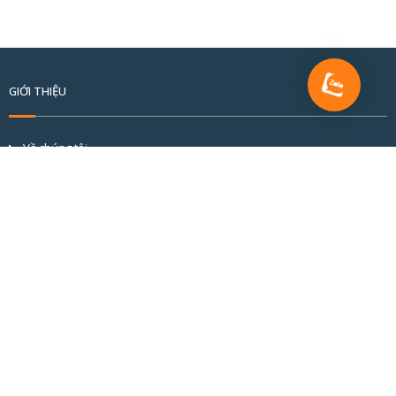
GIỚI THIỆU
Về chúng tôi
Tầm nhìn và sứ mệnh
Cơ cấu tổ chức
Đối tác & khách hàng
Hồ sơ năng lực
BÀI VIẾT MỚI
CỬA NHÔM CẦU CÁCH NHIỆT ALVERO: CHUẨN MỰC KỸ THUẬT KIẾN