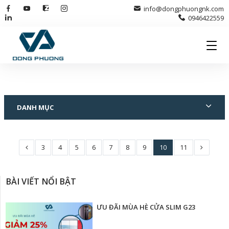
info@dongphuongnk.com
0946422559
DANH MỤC
3
4
5
6
7
8
9
10
11
BÀI VIẾT NỔI BẬT
ƯU ĐÃI MÙA HÈ CỬA SLIM G23