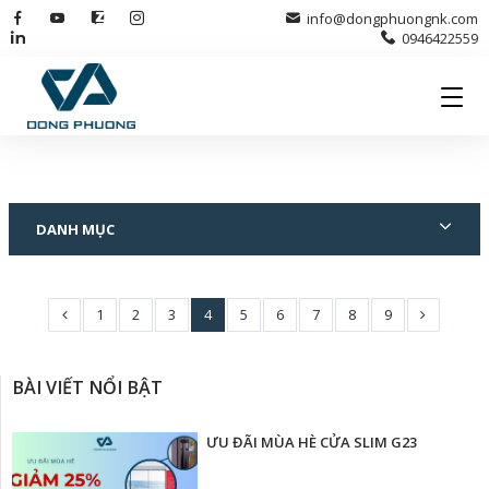
info@dongphuongnk.com
0946422559
DANH MỤC
1
2
3
4
5
6
7
8
9
BÀI VIẾT NỔI BẬT
ƯU ĐÃI MÙA HÈ CỬA SLIM G23