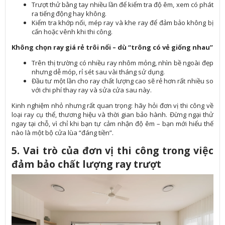
Trượt thử bằng tay nhiều lần để kiểm tra độ êm, xem có phát
ra tiếng động hay không.
Kiểm tra khớp nối, mép ray và khe ray để đảm bảo không bị
cấn hoặc vênh khi thi công.
Không chọn ray giá rẻ trôi nổi – dù “trông có vẻ giống nhau”
Trên thị trường có nhiều ray nhôm mỏng, nhìn bề ngoài đẹp
nhưng dễ móp, rỉ sét sau vài tháng sử dụng.
Đầu tư một lần cho ray chất lượng cao sẽ rẻ hơn rất nhiều so
với chi phí thay ray và sửa cửa sau này.
Kinh nghiệm nhỏ nhưng rất quan trọng: hãy hỏi đơn vị thi công về
loại ray cụ thể, thương hiệu và thời gian bảo hành. Đừng ngại thử
ngay tại chỗ, vì chỉ khi bạn tự cảm nhận độ êm – bạn mới hiểu thế
nào là một bộ cửa lùa “đáng tiền”.
5. Vai trò của đơn vị thi công trong việc
đảm bảo chất lượng ray trượt