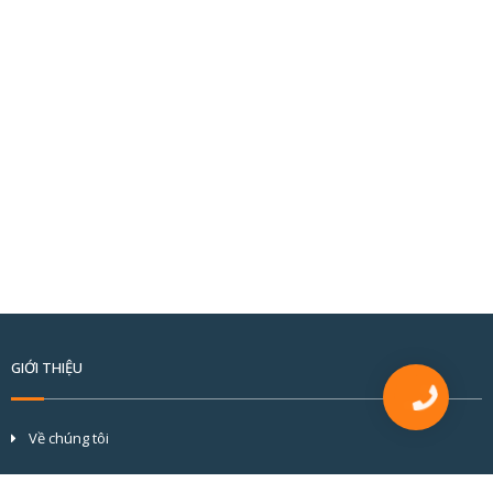
GIỚI THIỆU
Về chúng tôi
Tầm nhìn và sứ mệnh