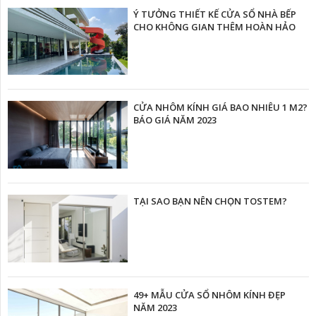
Ý TƯỞNG THIẾT KẾ CỬA SỔ NHÀ BẾP
CHO KHÔNG GIAN THÊM HOÀN HẢO
CỬA NHÔM KÍNH GIÁ BAO NHIÊU 1 M2?
BÁO GIÁ NĂM 2023
TẠI SAO BẠN NÊN CHỌN TOSTEM?
49+ MẪU CỬA SỔ NHÔM KÍNH ĐẸP
NĂM 2023