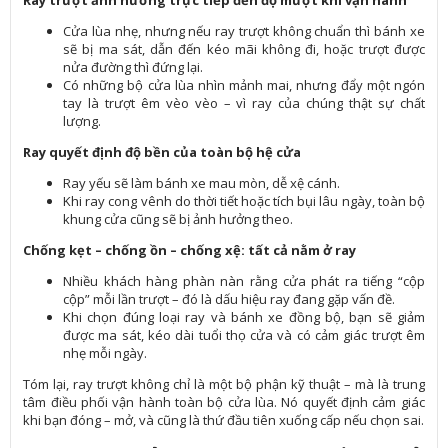
Cửa lùa nhẹ, nhưng nếu ray trượt không chuẩn thì bánh xe
sẽ bị ma sát, dẫn đến kéo mãi không đi, hoặc trượt được
nửa đường thì đứng lại.
Có những bộ cửa lùa nhìn mảnh mai, nhưng đẩy một ngón
tay là trượt êm vèo vèo – vì ray của chúng thật sự chất
lượng.
Ray quyết định độ bền của toàn bộ hệ cửa
Ray yếu sẽ làm bánh xe mau mòn, dễ xệ cánh.
Khi ray cong vênh do thời tiết hoặc tích bụi lâu ngày, toàn bộ
khung cửa cũng sẽ bị ảnh hưởng theo.
Chống kẹt – chống ồn – chống xệ: tất cả nằm ở ray
Nhiều khách hàng phàn nàn rằng cửa phát ra tiếng “cộp
cộp” mỗi lần trượt – đó là dấu hiệu ray đang gặp vấn đề.
Khi chọn đúng loại ray và bánh xe đồng bộ, bạn sẽ giảm
được ma sát, kéo dài tuổi thọ cửa và có cảm giác trượt êm
nhẹ mỗi ngày.
Tóm lại, ray trượt không chỉ là một bộ phận kỹ thuật – mà là trung
tâm điều phối vận hành toàn bộ cửa lùa. Nó quyết định cảm giác
khi bạn đóng – mở, và cũng là thứ đầu tiên xuống cấp nếu chọn sai.