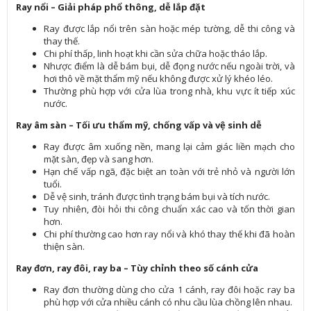
Ray nổi – Giải pháp phổ thông, dễ lắp đặt
Ray được lắp nổi trên sàn hoặc mép tường, dễ thi công và
thay thế.
Chi phí thấp, linh hoạt khi cần sửa chữa hoặc tháo lắp.
Nhược điểm là dễ bám bụi, dễ đọng nước nếu ngoài trời, và
hơi thô về mặt thẩm mỹ nếu không được xử lý khéo léo.
Thường phù hợp với cửa lùa trong nhà, khu vực ít tiếp xúc
nước.
Ray âm sàn – Tối ưu thẩm mỹ, chống vấp và vệ sinh dễ
Ray được âm xuống nền, mang lại cảm giác liền mạch cho
mặt sàn, đẹp và sang hơn.
Hạn chế vấp ngã, đặc biệt an toàn với trẻ nhỏ và người lớn
tuổi.
Dễ vệ sinh, tránh được tình trạng bám bụi và tích nước.
Tuy nhiên, đòi hỏi thi công chuẩn xác cao và tốn thời gian
hơn.
Chi phí thường cao hơn ray nổi và khó thay thế khi đã hoàn
thiện sàn.
Ray đơn, ray đôi, ray ba – Tùy chỉnh theo số cánh cửa
Ray đơn thường dùng cho cửa 1 cánh, ray đôi hoặc ray ba
phù hợp với cửa nhiều cánh có nhu cầu lùa chồng lên nhau.