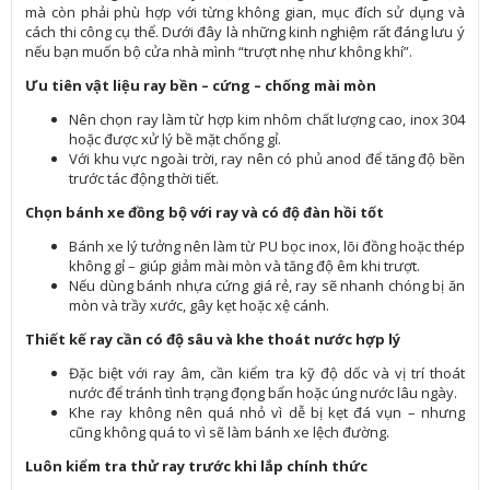
mà còn phải phù hợp với từng không gian, mục đích sử dụng và
cách thi công cụ thể. Dưới đây là những kinh nghiệm rất đáng lưu ý
nếu bạn muốn bộ cửa nhà mình “trượt nhẹ như không khí”.
Ưu tiên vật liệu ray bền – cứng – chống mài mòn
Nên chọn ray làm từ hợp kim nhôm chất lượng cao, inox 304
hoặc được xử lý bề mặt chống gỉ.
Với khu vực ngoài trời, ray nên có phủ anod để tăng độ bền
trước tác động thời tiết.
Chọn bánh xe đồng bộ với ray và có độ đàn hồi tốt
Bánh xe lý tưởng nên làm từ PU bọc inox, lõi đồng hoặc thép
không gỉ – giúp giảm mài mòn và tăng độ êm khi trượt.
Nếu dùng bánh nhựa cứng giá rẻ, ray sẽ nhanh chóng bị ăn
mòn và trầy xước, gây kẹt hoặc xệ cánh.
Thiết kế ray cần có độ sâu và khe thoát nước hợp lý
Đặc biệt với ray âm, cần kiểm tra kỹ độ dốc và vị trí thoát
nước để tránh tình trạng đọng bẩn hoặc úng nước lâu ngày.
Khe ray không nên quá nhỏ vì dễ bị kẹt đá vụn – nhưng
cũng không quá to vì sẽ làm bánh xe lệch đường.
Luôn kiểm tra thử ray trước khi lắp chính thức