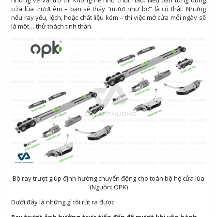
cửa lùa trượt êm – bạn sẽ thấy “mượt như bơ” là có thật. Nhưng
nếu ray yếu, lệch, hoặc chất liệu kém – thì việc mở cửa mỗi ngày sẽ
là một… thử thách tinh thần.
Bộ ray trượt giúp định hướng chuyển động cho toàn bộ hệ cửa lùa
(Nguồn: OPK)
Dưới đây là những gì tôi rút ra được:
Ray trượt ảnh hưởng trực tiếp đến độ mượt khi vận hành