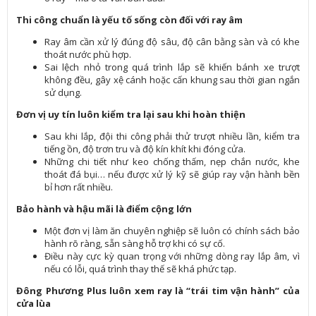
Thi công chuẩn là yếu tố sống còn đối với ray âm
Ray âm cần xử lý đúng độ sâu, độ cân bằng sàn và có khe
thoát nước phù hợp.
Sai lệch nhỏ trong quá trình lắp sẽ khiến bánh xe trượt
không đều, gây xệ cánh hoặc cấn khung sau thời gian ngắn
sử dụng.
Đơn vị uy tín luôn kiểm tra lại sau khi hoàn thiện
Sau khi lắp, đội thi công phải thử trượt nhiều lần, kiểm tra
tiếng ồn, độ trơn tru và độ kín khít khi đóng cửa.
Những chi tiết như keo chống thấm, nẹp chắn nước, khe
thoát đá bụi… nếu được xử lý kỹ sẽ giúp ray vận hành bền
bỉ hơn rất nhiều.
Bảo hành và hậu mãi là điểm cộng lớn
Một đơn vị làm ăn chuyên nghiệp sẽ luôn có chính sách bảo
hành rõ ràng, sẵn sàng hỗ trợ khi có sự cố.
Điều này cực kỳ quan trọng với những dòng ray lắp âm, vì
nếu có lỗi, quá trình thay thế sẽ khá phức tạp.
Đông Phương Plus luôn xem ray là “trái tim vận hành” của
cửa lùa