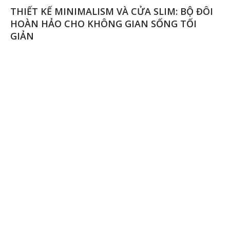
GIẢI PHÁP CHỐNG TRÀN NƯỚC KHI TẮM MÀ
VẪN GIỮ THẨM MỸ CAO - D&B SERIES
ROMADIO