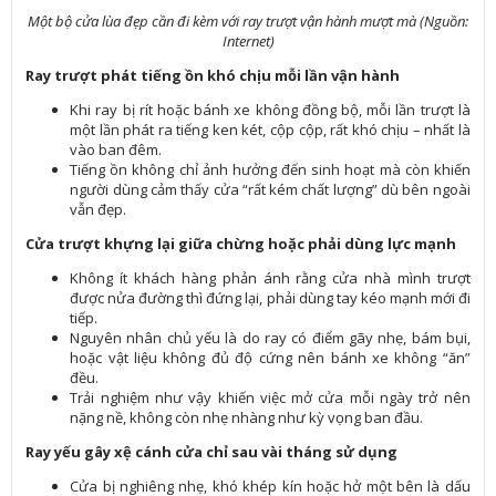
Một bộ cửa lùa đẹp cần đi kèm với ray trượt vận hành mượt mà (Nguồn:
Internet)
Ray trượt phát tiếng ồn khó chịu mỗi lần vận hành
Khi ray bị rít hoặc bánh xe không đồng bộ, mỗi lần trượt là
một lần phát ra tiếng ken két, cộp cộp, rất khó chịu – nhất là
vào ban đêm.
Tiếng ồn không chỉ ảnh hưởng đến sinh hoạt mà còn khiến
người dùng cảm thấy cửa “rất kém chất lượng” dù bên ngoài
vẫn đẹp.
Cửa trượt khựng lại giữa chừng hoặc phải dùng lực mạnh
Không ít khách hàng phản ánh rằng cửa nhà mình trượt
được nửa đường thì đứng lại, phải dùng tay kéo mạnh mới đi
tiếp.
Nguyên nhân chủ yếu là do ray có điểm gãy nhẹ, bám bụi,
hoặc vật liệu không đủ độ cứng nên bánh xe không “ăn”
đều.
Trải nghiệm như vậy khiến việc mở cửa mỗi ngày trở nên
nặng nề, không còn nhẹ nhàng như kỳ vọng ban đầu.
Ray yếu gây xệ cánh cửa chỉ sau vài tháng sử dụng
Cửa bị nghiêng nhẹ, khó khép kín hoặc hở một bên là dấu