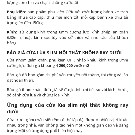
lượng sơn chịu va chạm, chống xước tốt
Phụ kiện:
sản phẩm phụ kiện OPK với chất lượng bánh xe treo
bằng nhựa cao cấp, chịu mài mòn tốt, mỗi cặp bánh xe chịu tải
trọng lên đến 150kg
Kính:
sử dụng kính trong 8mm cường lực, kính ghép an toàn
6.38mm, hoặc kính sọc tùy vào sở thích và nhu cầu của khách
hàng.
BÁO GIÁ CỬA LÙA SLIM NỘI THẤT KHÔNG RAY DƯỚI
Cửa nhôm giảm chấn, phụ kiện OPK nhập khẩu, kính trong 8mm
cường lực, đơn giá khoảng
4,200,000 vnđ/ m2
Báo giá đã bao gồm chi phí vận chuyển nội thành, thi công và lắp
đặt hoàn thiện.
Báo giá tham khảo, đơn giá sẽ được tính chi tiết so với kích thước,
số cánh cửa lùa và chủng loại kính.
Ứng dụng của cửa lùa slim nội thất không ray
dưới
Cửa trươt giảm chấn siêu êm có thể lắp đặt được ở nhiều vị trí khác
nhau trong nhà, văn phòng, tạo nên một không gian đẹp và sang
trọng. Một số ứng dụng phổ biến hiện nay: