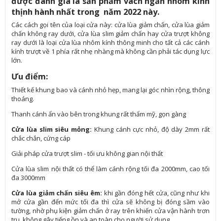
được đánh giá là sản phẩm vách ngăn nhôm kính
thịnh hành nhất trong năm 2022 này.
Các cách gọi tên của loại cửa này: cửa lùa giảm chấn, cửa lùa giảm
chấn không ray dưới, cửa lùa slim giảm chấn hay cửa trượt không
ray dưới là loại cửa lùa nhôm kính thông minh cho tất cả các cánh
kính trượt về 1 phía rất nhẹ nhàng mà không cần phải tác dụng lực
lớn.
Ưu điểm:
Thiết kế khung bao và cánh nhỏ hẹp, mang lại góc nhìn rộng, thông
thoáng.
Thanh cánh ẩn vào bên trong khung rất thẩm mỹ, gọn gàng
Cửa lùa slim siêu mỏng:
Khung cánh cực nhỏ, độ dày 2mm rất
chắc chắn, cứng cáp
Giải pháp cửa trượt slim - tối ưu không gian nội thất
Cửa lùa slim nội thất có thể làm cánh rộng tối đa 2000mm, cao tối
đa 3000mm
Cửa lùa giảm chấn siêu êm:
khi gần đóng hết cửa, cũng như khi
mở cửa gần đến mức tối đa thì cửa sẽ không bị đóng sầm vào
tường, nhờ phụ kiện giảm chấn ở ray trên khiến cửa vận hành trơn
tru, không gây tiếng ồn và an toàn cho người sử dụng.