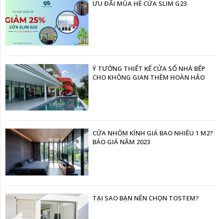
ƯU ĐÃI MÙA HÈ CỬA SLIM G23
Ý TƯỞNG THIẾT KẾ CỬA SỔ NHÀ BẾP
CHO KHÔNG GIAN THÊM HOÀN HẢO
CỬA NHÔM KÍNH GIÁ BAO NHIÊU 1 M2?
BÁO GIÁ NĂM 2023
TẠI SAO BẠN NÊN CHỌN TOSTEM?