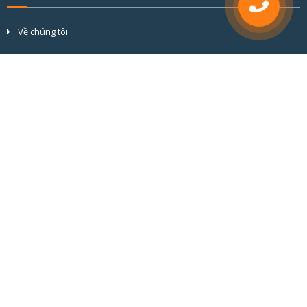
Về chúng tôi
Tầm nhìn và sứ mệnh
Cơ cấu tổ chức
Đối tác & khách hàng
Hồ sơ năng lực
BÀI VIẾT MỚI
CỬA NHÔM CẦU CÁCH NHIỆT ALVERO: CHUẨN MỰC KỸ THUẬT KIẾN
TẠO GIÁ TRỊ BỀN VỮNG
GIẢI PHÁP CỬA NHÔM KÍNH CHO NHÀ CÓ TRẺ NHỎ: AN TOÀN HƠN
CHO BÉ