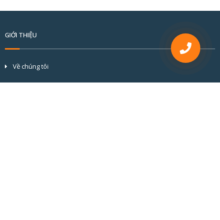
GIỚI THIỆU
Về chúng tôi
Tầm nhìn và sứ mệnh
Cơ cấu tổ chức
Đối tác & khách hàng
Hồ sơ năng lực
BÀI VIẾT MỚI
CỬA NHÔM CẦU CÁCH NHIỆT ALVERO: CHUẨN MỰC KỸ THUẬT KIẾN
TẠO GIÁ TRỊ BỀN VỮNG