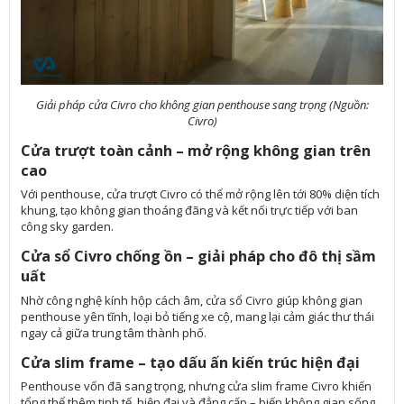
Giải pháp cửa Civro cho không gian penthouse sang trọng (Nguồn:
Civro)
Cửa trượt toàn cảnh – mở rộng không gian trên
cao
Với penthouse, cửa trượt Civro có thể mở rộng lên tới 80% diện tích
khung, tạo không gian thoáng đãng và kết nối trực tiếp với ban
công sky garden.
Cửa sổ Civro chống ồn – giải pháp cho đô thị sầm
uất
Nhờ công nghệ kính hộp cách âm, cửa sổ Civro giúp không gian
penthouse yên tĩnh, loại bỏ tiếng xe cộ, mang lại cảm giác thư thái
ngay cả giữa trung tâm thành phố.
Cửa slim frame – tạo dấu ấn kiến trúc hiện đại
Penthouse vốn đã sang trọng, nhưng cửa slim frame Civro khiến
tổng thể thêm tinh tế, hiện đại và đẳng cấp – biến không gian sống