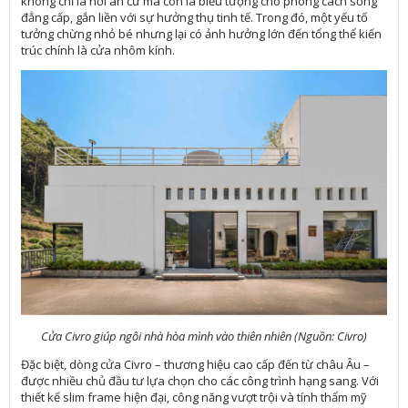
không chỉ là nơi an cư mà còn là biểu tượng cho phong cách sống
đẳng cấp, gắn liền với sự hưởng thụ tinh tế. Trong đó, một yếu tố
tưởng chừng nhỏ bé nhưng lại có ảnh hưởng lớn đến tổng thể kiến
trúc chính là cửa nhôm kính.
Cửa Civro giúp ngôi nhà hòa mình vào thiên nhiên (Nguồn: Civro)
Đặc biệt, dòng cửa Civro – thương hiệu cao cấp đến từ châu Âu –
được nhiều chủ đầu tư lựa chọn cho các công trình hạng sang. Với
thiết kế slim frame hiện đại, công năng vượt trội và tính thẩm mỹ