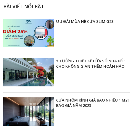
BÀI VIẾT NỔI BẬT
ƯU ĐÃI MÙA HÈ CỬA SLIM G23
Ý TƯỞNG THIẾT KẾ CỬA SỔ NHÀ BẾP
CHO KHÔNG GIAN THÊM HOÀN HẢO
CỬA NHÔM KÍNH GIÁ BAO NHIÊU 1 M2?
BÁO GIÁ NĂM 2023