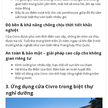
gian bên trong luôn yên tĩnh, mát mẻ về mùa hè, ấm áp vào
mùa đông.
Đây là ưu điểm vượt trội cho các penthouse giữa đô thị sầm
uất hoặc biệt thự ven biển nhiều gió.
Độ bền & khả năng chống chịu thời tiết khắc
nghiệt
Cửa Civro được phủ sơn tĩnh điện cao cấp, chống ăn mòn và chịu
được tia UV. Tuổi thọ trung bình trên 25 năm, ngay cả khi đặt ở môi
trường khắc nghiệt như ven biển Nha Trang hay Phú Quốc.
An toàn & bảo mật – giải pháp cao cấp cho không
gian riêng tư
Kính cường lực nhiều lớp, hạn chế vỡ vụn khi va chạm.
Hệ khóa đa điểm của Đức đảm bảo an toàn tuyệt đối.
Một số dòng cửa Civro còn tích hợp công nghệ chống trộm
thông minh.
3. Ứng dụng cửa Civro trong biệt thự
nghỉ dưỡng