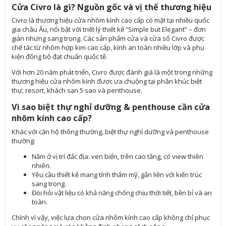
Cửa Civro là gì? Nguồn gốc và vị thế thương hiệu
Civro là thương hiệu cửa nhôm kính cao cấp có mặt tại nhiều quốc
gia châu Âu, nổi bật với triết lý thiết kế “Simple but Elegant” – đơn
giản nhưng sang trọng. Các sản phẩm cửa và cửa sổ Civro được
chế tác từ nhôm hợp kim cao cấp, kính an toàn nhiều lớp và phụ
kiện đồng bộ đạt chuẩn quốc tế.
Với hơn 20 năm phát triển, Civro được đánh giá là một trong những
thương hiệu cửa nhôm kính được ưa chuộng tại phân khúc biệt
thự, resort, khách sạn 5 sao và penthouse.
Vì sao biệt thự nghỉ dưỡng & penthouse cần cửa
nhôm kính cao cấp?
Khác với căn hộ thông thường, biệt thự nghỉ dưỡng và penthouse
thường:
Nằm ở vị trí đắc địa: ven biển, trên cao tầng, có view thiên
nhiên.
Yêu cầu thiết kế mang tính thẩm mỹ, gắn liền với kiến trúc
sang trọng.
Đòi hỏi vật liệu có khả năng chống chịu thời tiết, bền bỉ và an
toàn.
Chính vì vậy, việc lựa chọn cửa nhôm kính cao cấp không chỉ phục