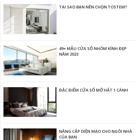
TẠI SAO BẠN NÊN CHỌN TOSTEM?
49+ MẪU CỬA SỔ NHÔM KÍNH ĐẸP
NĂM 2023
ĐẶC ĐIỂM CỬA SỔ MỞ HẤT 1 CÁNH
NÂNG CẤP DIỆN MẠO CHO NGÔI NHÀ
CỦA BẠN