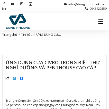
info@dongphuongnk.com
0946422559
Trang chủ
Tin Tức
ỨNG DỤNG CỬA CIVRO TRONG BIỆT THỰ NGHỈ DƯỠNG VÀ PENTHOUSE CAO CẤP
ỨNG DỤNG CỬA CIVRO TRONG BIỆT THỰ
NGHỈ DƯỠNG VÀ PENTHOUSE CAO CẤP
Trong những năm gần đây, xu hướng sở hữu biệt thự nghỉ dưỡng
và penthouse cao cấp đang ngày càng bùng nổ tại Việt Nam. Đây