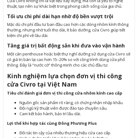
Cửa Civro không chỉ là vật liệu xây dựng, mà còn là yếu tố nghệ
thuật, tạo nên sự khác biệt trong phong cách sống của gia chủ.
Tối ưu chi phí dài hạn nhờ độ bền vượt trội
Mặc dù chi phí đầu tư ban đầu cao hơn các dòng nhôm kính thông
thường, nhưng nhờ tuổi thọ dài, ít bảo dưỡng, cửa Civro giúp tiết
kiệm chi phí về lâu dài.
Tăng giá trị bất động sản khi đưa vào vận hành
Một căn penthouse hoặc biệt thự nghỉ dưỡng sử dụng cửa Civro sẽ
có giá trị bán lại cao hơn 15–20% so với công trình dùng cửa phổ
thông. Đây là “nước cờ” thông minh cho các chủ đầu tư.
Kinh nghiệm lựa chọn đơn vị thi công
cửa Civro tại Việt Nam
Tiêu chí đánh giá đơn vị thi công cửa nhôm kính cao cấp
Nguồn gốc sản phẩm rõ ràng, có chứng nhận nhập khẩu.
Đội ngũ kỹ thuật viên được đào tạo chuyên sâu.
Cam kết bảo hành, bảo trì lâu dài.
Lợi thế khi hợp tác cùng Đông Phương Plus
Đối tác tin cậy của nhiều thương hiệu cửa cao cấp.