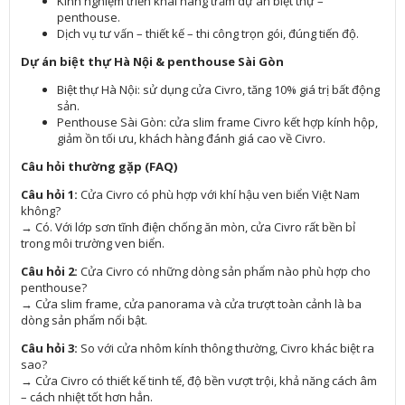
Kinh nghiệm triển khai hàng trăm dự án biệt thự –
penthouse.
Dịch vụ tư vấn – thiết kế – thi công trọn gói, đúng tiến độ.
Dự án biệt thự Hà Nội & penthouse Sài Gòn
Biệt thự Hà Nội: sử dụng cửa Civro, tăng 10% giá trị bất động
sản.
Penthouse Sài Gòn: cửa slim frame Civro kết hợp kính hộp,
giảm ồn tối ưu, khách hàng đánh giá cao về Civro.
Câu hỏi thường gặp (FAQ)
Câu hỏi 1:
Cửa Civro có phù hợp với khí hậu ven biển Việt Nam
không?
→ Có. Với lớp sơn tĩnh điện chống ăn mòn, cửa Civro rất bền bỉ
trong môi trường ven biển.
Câu hỏi 2:
Cửa Civro có những dòng sản phẩm nào phù hợp cho
penthouse?
→ Cửa slim frame, cửa panorama và cửa trượt toàn cảnh là ba
dòng sản phẩm nổi bật.
Câu hỏi 3:
So với cửa nhôm kính thông thường, Civro khác biệt ra
sao?
→ Cửa Civro có thiết kế tinh tế, độ bền vượt trội, khả năng cách âm
– cách nhiệt tốt hơn hẳn.