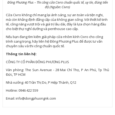
Đông Phương Plus – Thi công cửa Civro chuẩn quốc tế, uy tín, đúng tiến
độ (Nguồn: Civro)
Cửa Civro không chỉ mang lại ánh sáng, sự an toàn và tiện nghi,
mà còn khẳng định đẳng cấp của không gian sống. Với thiết kế tinh
tế, công năng vượt trội và giá trị lâu dài, đây là lựa chọn hàng đầu
cho biệt thự nghỉ dưỡng và penthouse cao cấp.
Nếu bạn đang tìm kiếm giải pháp cửa nhôm kính Civro cho công
trình sang trọng, hãy liên hệ Đông Phương Plus để được tư vấn
chuyên sâu và thi công chuẩn quốc tế.
Thông tin liên hệ:
CÔNG TY CỔ PHẦN ĐÔNG PHƯƠNG PLUS
Văn phòng: The Sun Avenue - 28 Mai Chí Thọ, P An Phú, Tp Thủ
Đức, TP HCM
Nhà xưởng: 40 Trần Thị Do, P Hiệp Thành, Q12
Hotline: 0946 422 559
Email: info@dongphuongnk.com