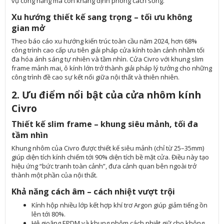
vụ công năng mà còn khẳng định phong cách sống.
Xu hướng thiết kế sang trọng – tối ưu không
gian mở
Theo báo cáo xu hướng kiến trúc toàn cầu năm 2024, hơn 68%
công trình cao cấp ưu tiên giải pháp cửa kính toàn cảnh nhằm tối
đa hóa ánh sáng tự nhiên và tầm nhìn. Cửa Civro với khung slim
frame mảnh mai, ô kính lớn trở thành giải pháp lý tưởng cho những
công trình đề cao sự kết nối giữa nội thất và thiên nhiên.
2. Ưu điểm nổi bật của cửa nhôm kính
Civro
Thiết kế slim frame – khung siêu mảnh, tối đa
tầm nhìn
Khung nhôm của Civro được thiết kế siêu mảnh (chỉ từ 25–35mm)
giúp diện tích kính chiếm tới 90% diện tích bề mặt cửa. Điều này tạo
hiệu ứng “bức tranh toàn cảnh”, đưa cảnh quan bên ngoài trở
thành một phần của nội thất.
Khả năng cách âm – cách nhiệt vượt trội
Kính hộp nhiều lớp kết hợp khí trơ Argon giúp giảm tiếng ồn
lên tới 80%.
Hệ gioăng EPDM và khung nhôm cách nhiệt giữ cho không