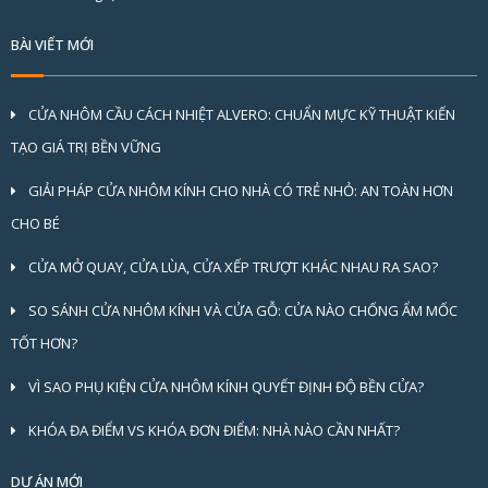
BÀI VIẾT MỚI
CỬA NHÔM CẦU CÁCH NHIỆT ALVERO: CHUẨN MỰC KỸ THUẬT KIẾN
TẠO GIÁ TRỊ BỀN VỮNG
GIẢI PHÁP CỬA NHÔM KÍNH CHO NHÀ CÓ TRẺ NHỎ: AN TOÀN HƠN
CHO BÉ
CỬA MỞ QUAY, CỬA LÙA, CỬA XẾP TRƯỢT KHÁC NHAU RA SAO?
SO SÁNH CỬA NHÔM KÍNH VÀ CỬA GỖ: CỬA NÀO CHỐNG ẨM MỐC
TỐT HƠN?
VÌ SAO PHỤ KIỆN CỬA NHÔM KÍNH QUYẾT ĐỊNH ĐỘ BỀN CỬA?
KHÓA ĐA ĐIỂM VS KHÓA ĐƠN ĐIỂM: NHÀ NÀO CẦN NHẤT?
DỰ ÁN MỚI