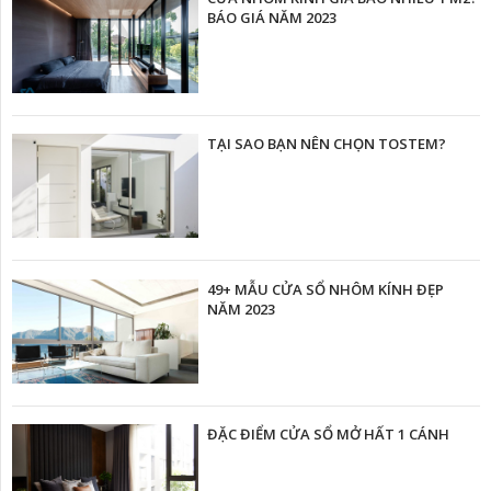
BÁO GIÁ NĂM 2023
TẠI SAO BẠN NÊN CHỌN TOSTEM?
49+ MẪU CỬA SỔ NHÔM KÍNH ĐẸP
NĂM 2023
ĐẶC ĐIỂM CỬA SỔ MỞ HẤT 1 CÁNH