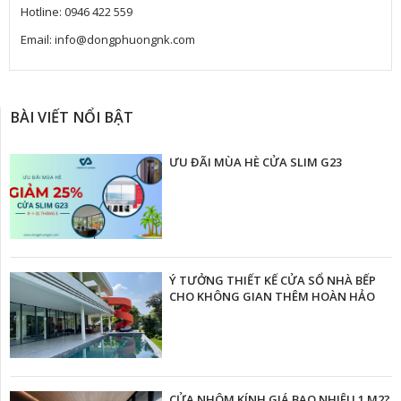
Hotline: 0946 422 559
Email: info@dongphuongnk.com
BÀI VIẾT NỔI BẬT
ƯU ĐÃI MÙA HÈ CỬA SLIM G23
Ý TƯỞNG THIẾT KẾ CỬA SỔ NHÀ BẾP
CHO KHÔNG GIAN THÊM HOÀN HẢO
CỬA NHÔM KÍNH GIÁ BAO NHIÊU 1 M2?