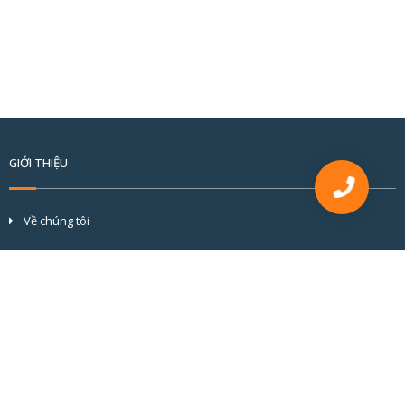
GIỚI THIỆU
Về chúng tôi
Tầm nhìn và sứ mệnh
Cơ cấu tổ chức
Đối tác & khách hàng
Hồ sơ năng lực