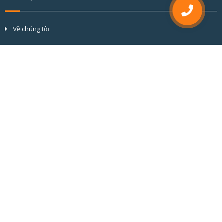
Về chúng tôi
Tầm nhìn và sứ mệnh
Cơ cấu tổ chức
Đối tác & khách hàng
Hồ sơ năng lực
BÀI VIẾT MỚI
CỬA NHÔM CẦU CÁCH NHIỆT ALVERO: CHUẨN MỰC KỸ THUẬT KIẾN
TẠO GIÁ TRỊ BỀN VỮNG
GIẢI PHÁP CỬA NHÔM KÍNH CHO NHÀ CÓ TRẺ NHỎ: AN TOÀN HƠN
CHO BÉ