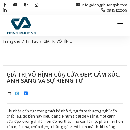
info@dongphuongnk.com
0946422559
Trang chủ
Tin Tức
GIÁ TRỊ VÔ HÌNH CỦA CỬA ĐẸP: CẢM XÚC, ÁNH SÁNG VÀ SỰ RIÊNG TƯ
GIÁ TRỊ VÔ HÌNH CỦA CỬA ĐẸP: CẢM XÚC,
ÁNH SÁNG VÀ SỰ RIÊNG TƯ
Khi nhắc đến cửa trong thiết kế nhà ở, người ta thường nghĩ đến
chất liệu, độ bền hay kiểu dáng. Nhưng ít ai để ý rằng, một cánh
cửa đẹp không chỉ là món đồ nội thất – nó còn là một phần linh hồn
của ngôi nhà, chứa đựng những giá trị vô hình mà chỉ khi sống