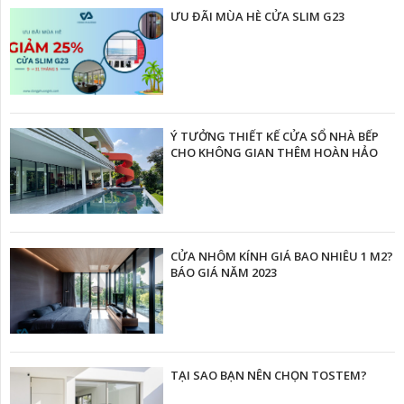
ƯU ĐÃI MÙA HÈ CỬA SLIM G23
Ý TƯỞNG THIẾT KẾ CỬA SỔ NHÀ BẾP
CHO KHÔNG GIAN THÊM HOÀN HẢO
CỬA NHÔM KÍNH GIÁ BAO NHIÊU 1 M2?
BÁO GIÁ NĂM 2023
TẠI SAO BẠN NÊN CHỌN TOSTEM?