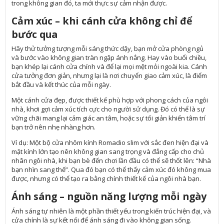
trong không gian đó, ta mới thực sự cảm nhận được.
Cảm xúc – khi cánh cửa không chỉ để
bước qua
Hãy thử tưởng tượng mỗi sáng thức dậy, bạn mở cửa phòng ngủ
và bước vào không gian tràn ngập ánh nắng. Hay vào buổi chiều,
bạn khép lại cánh cửa chính và để lại mọi mệt mỏi ngoài kia. Cánh
cửa tưởng đơn giản, nhưng lại là nơi chuyển giao cảm xúc, là điểm
bắt đầu và kết thúc của mỗi ngày.
Một cánh cửa đẹp, được thiết kế phù hợp với phong cách của ngôi
nhà, khơi gợi cảm xúc tích cực cho người sử dụng. Đó có thể là sự
vững chãi mang lại cảm giác an tâm, hoặc sự tối giản khiến tâm trí
bạn trở nên nhẹ nhàng hơn.
Ví dụ: Một bộ cửa nhôm kính Romadio slim với sắc đen hiện đại và
mặt kính lớn tạo nên không gian sang trọng và đẳng cấp cho chủ
nhân ngôi nhà, khi bạn bè đến chơi lần đầu có thể sẽ thốt lên: “Nhà
bạn nhìn sang thế”. Qua đó bạn có thể thấy cảm xúc đó không mua
được, nhưng có thể tạo ra bằng chính thiết kế của ngôi nhà bạn.
Ánh sáng – nguồn năng lượng mỗi ngày
Ánh sáng tự nhiên là một phần thiết yếu trong kiến trúc hiện đại, và
cửa chính là sự kết nối để ánh sáng đi vào không gian sống.