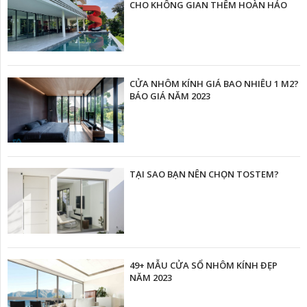
CHO KHÔNG GIAN THÊM HOÀN HẢO
CỬA NHÔM KÍNH GIÁ BAO NHIÊU 1 M2?
BÁO GIÁ NĂM 2023
TẠI SAO BẠN NÊN CHỌN TOSTEM?
49+ MẪU CỬA SỔ NHÔM KÍNH ĐẸP
NĂM 2023