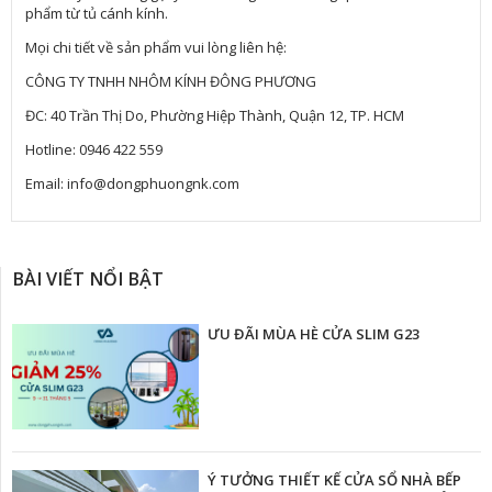
phẩm từ tủ cánh kính.
Mọi chi tiết về sản phẩm vui lòng liên hệ:
CÔNG TY TNHH NHÔM KÍNH ĐÔNG PHƯƠNG
ĐC: 40 Trần Thị Do, Phường Hiệp Thành, Quận 12, TP. HCM
Hotline: 0946 422 559
Email: info@dongphuongnk.com
BÀI VIẾT NỔI BẬT
ƯU ĐÃI MÙA HÈ CỬA SLIM G23
Ý TƯỞNG THIẾT KẾ CỬA SỔ NHÀ BẾP