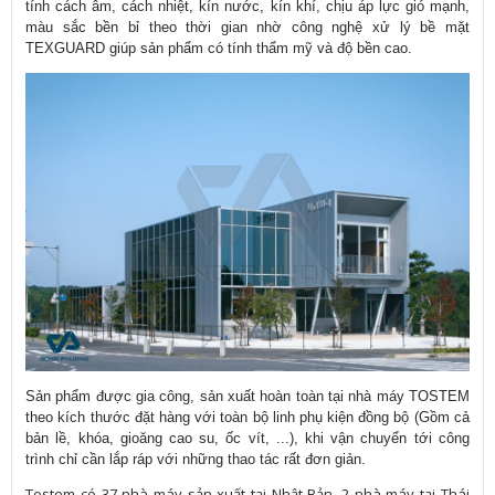
tính cách âm, cách nhiệt, kín nước, kín khí, chịu áp lực gió mạnh,
màu sắc bền bỉ theo thời gian nhờ công nghệ xử lý bề mặt
TEXGUARD giúp sản phẩm có tính thẩm mỹ và độ bền cao.
Sản phẩm được gia công, sản xuất hoàn toàn tại nhà máy TOSTEM
theo kích thước đặt hàng với toàn bộ linh phụ kiện đồng bộ (Gồm cả
bản lề, khóa, gioăng cao su, ốc vít, ...), khi vận chuyển tới công
trình chỉ cần lắp ráp với những thao tác rất đơn giản.
Tostem có 37 nhà máy sản xuất tại Nhật Bản, 2 nhà máy tại Thái