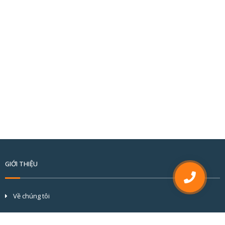
GIỚI THIỆU
Về chúng tôi
Tầm nhìn và sứ mệnh