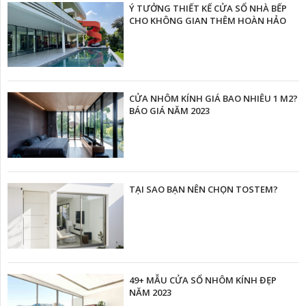
Ý TƯỞNG THIẾT KẾ CỬA SỔ NHÀ BẾP
CHO KHÔNG GIAN THÊM HOÀN HẢO
CỬA NHÔM KÍNH GIÁ BAO NHIÊU 1 M2?
BÁO GIÁ NĂM 2023
TẠI SAO BẠN NÊN CHỌN TOSTEM?
49+ MẪU CỬA SỔ NHÔM KÍNH ĐẸP
NĂM 2023