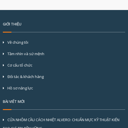
GIỚI THIỆU
Về chúng tôi
Tầm nhìn và sứ mệnh
Cơ cấu tổ chức
Đối tác & khách hàng
Hồ sơ năng lực
BÀI VIẾT MỚI
CỬA NHÔM CẦU CÁCH NHIỆT ALVERO: CHUẨN MỰC KỸ THUẬT KIẾN