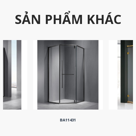
SẢN PHẨM KHÁC
1
BA11431