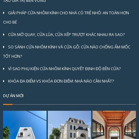
TẠO GIÁ TRỊ BỀN VỮNG
GIẢI PHÁP CỬA NHÔM KÍNH CHO NHÀ CÓ TRẺ NHỎ: AN TOÀN HƠN
CHO BÉ
CỬA MỞ QUAY, CỬA LÙA, CỬA XẾP TRƯỢT KHÁC NHAU RA SAO?
SO SÁNH CỬA NHÔM KÍNH VÀ CỬA GỖ: CỬA NÀO CHỐNG ẨM MỐC
TỐT HƠN?
VÌ SAO PHỤ KIỆN CỬA NHÔM KÍNH QUYẾT ĐỊNH ĐỘ BỀN CỬA?
KHÓA ĐA ĐIỂM VS KHÓA ĐƠN ĐIỂM: NHÀ NÀO CẦN NHẤT?
DỰ ÁN MỚI