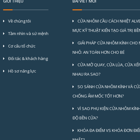
GIỚI THIỆU
BÀI VIẾT MỚI
Về chúng tôi
CỬA NHÔM CẦU CÁCH NHIỆT ALV
MỰC KỸ THUẬT KIẾN TẠO GIÁ TRỊ B
Tầm nhìn và sứ mệnh
GIẢI PHÁP CỬA NHÔM KÍNH CHO 
Cơ cấu tổ chức
NHỎ: AN TOÀN HƠN CHO BÉ
Đối tác & khách hàng
CỬA MỞ QUAY, CỬA LÙA, CỬA XẾ
Hồ sơ năng lực
NHAU RA SAO?
SO SÁNH CỬA NHÔM KÍNH VÀ CỬ
CHỐNG ẨM MỐC TỐT HƠN?
VÌ SAO PHỤ KIỆN CỬA NHÔM KÍN
ĐỘ BỀN CỬA?
KHÓA ĐA ĐIỂM VS KHÓA ĐƠN ĐIỂ
NHẤT?