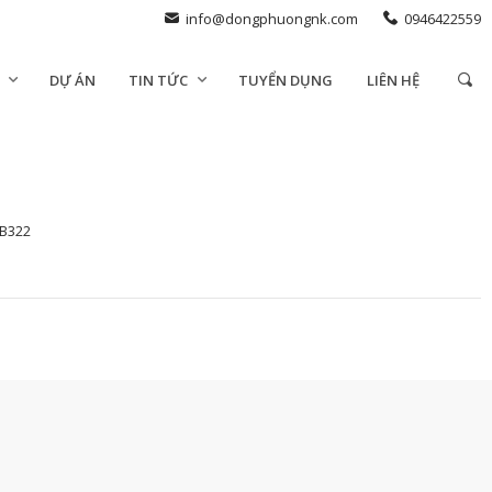
info@dongphuongnk.com
0946422559
DỰ ÁN
TIN TỨC
TUYỂN DỤNG
LIÊN HỆ
B322