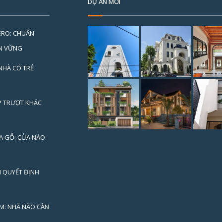
DỰ ÁN MỚI
ERO: CHUẨN
ỀN VỮNG
NHÀ CÓ TRẺ
P TRƯỢT KHÁC
A GỖ: CỬA NÀO
H QUYẾT ĐỊNH
M: NHÀ NÀO CẦN