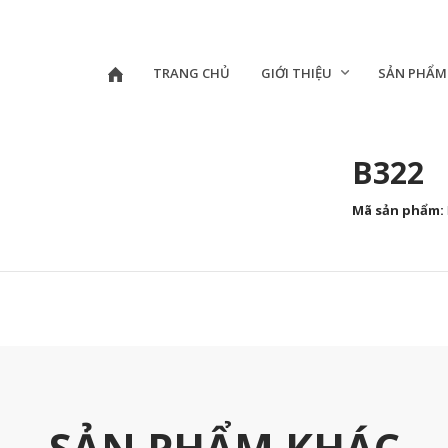
TRANG CHỦ
GIỚI THIỆU
SẢN PHẨM
B322
Mã sản phẩm
:
SẢN PHẨM KHÁC