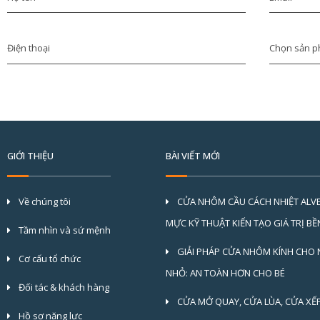
GIỚI THIỆU
BÀI VIẾT MỚI
Về chúng tôi
CỬA NHÔM CẦU CÁCH NHIỆT ALV
MỰC KỸ THUẬT KIẾN TẠO GIÁ TRỊ B
Tầm nhìn và sứ mệnh
GIẢI PHÁP CỬA NHÔM KÍNH CHO 
Cơ cấu tổ chức
NHỎ: AN TOÀN HƠN CHO BÉ
Đối tác & khách hàng
CỬA MỞ QUAY, CỬA LÙA, CỬA XẾ
Hồ sơ năng lực