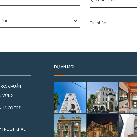
DỰ ÁN MỚI
ERO: CHUẨN
ỀN VỮNG
NHÀ CÓ TRẺ
P TRƯỢT KHÁC