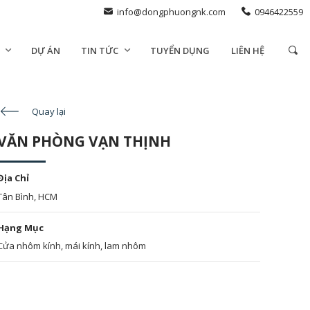
info@dongphuongnk.com
0946422559
DỰ ÁN
TIN TỨC
TUYỂN DỤNG
LIÊN HỆ
Quay lại
VĂN PHÒNG VẠN THỊNH
Địa Chỉ
Tân Bình, HCM
Hạng Mục
Cửa nhôm kính, mái kính, lam nhôm