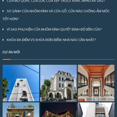
CỬA MỞ QUAY, CỬA LÙA, CỬA XẾP TRƯỢT KHÁC NHAU RA SAO?
SO SÁNH CỬA NHÔM KÍNH VÀ CỬA GỖ: CỬA NÀO CHỐNG ẨM MỐC
TỐT HƠN?
VÌ SAO PHỤ KIỆN CỬA NHÔM KÍNH QUYẾT ĐỊNH ĐỘ BỀN CỬA?
KHÓA ĐA ĐIỂM VS KHÓA ĐƠN ĐIỂM: NHÀ NÀO CẦN NHẤT?
DỰ ÁN MỚI