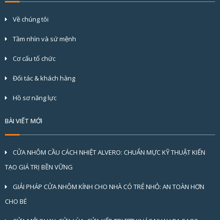
thống kinh dự trữ thay thế.
trong q
Về chúng tôi
Tầm nhìn và sứ mệnh
Cơ cấu tổ chức
Đối tác & khách hàng
Hồ sơ năng lực
BÀI VIẾT MỚI
CỬA NHÔM CẦU CÁCH NHIỆT ALVERO: CHUẨN MỰC KỸ THUẬT KIẾN
TẠO GIÁ TRỊ BỀN VỮNG
GIẢI PHÁP CỬA NHÔM KÍNH CHO NHÀ CÓ TRẺ NHỎ: AN TOÀN HƠN
CHO BÉ