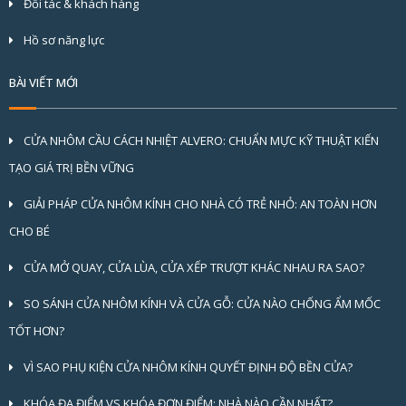
Đối tác & khách hàng
Hồ sơ năng lực
BÀI VIẾT MỚI
CỬA NHÔM CẦU CÁCH NHIỆT ALVERO: CHUẨN MỰC KỸ THUẬT KIẾN
TẠO GIÁ TRỊ BỀN VỮNG
GIẢI PHÁP CỬA NHÔM KÍNH CHO NHÀ CÓ TRẺ NHỎ: AN TOÀN HƠN
CHO BÉ
CỬA MỞ QUAY, CỬA LÙA, CỬA XẾP TRƯỢT KHÁC NHAU RA SAO?
SO SÁNH CỬA NHÔM KÍNH VÀ CỬA GỖ: CỬA NÀO CHỐNG ẨM MỐC
TỐT HƠN?
VÌ SAO PHỤ KIỆN CỬA NHÔM KÍNH QUYẾT ĐỊNH ĐỘ BỀN CỬA?
KHÓA ĐA ĐIỂM VS KHÓA ĐƠN ĐIỂM: NHÀ NÀO CẦN NHẤT?