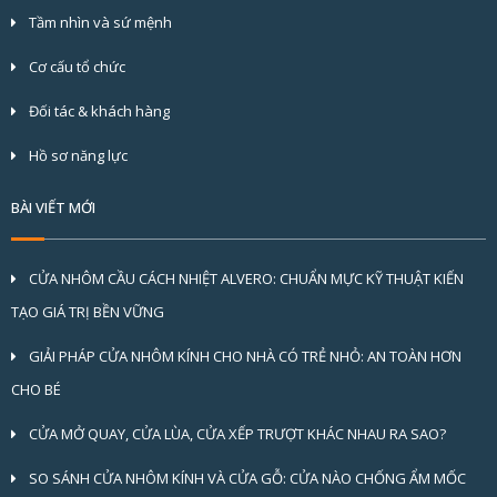
Tầm nhìn và sứ mệnh
Cơ cấu tổ chức
Đối tác & khách hàng
Hồ sơ năng lực
BÀI VIẾT MỚI
CỬA NHÔM CẦU CÁCH NHIỆT ALVERO: CHUẨN MỰC KỸ THUẬT KIẾN
TẠO GIÁ TRỊ BỀN VỮNG
GIẢI PHÁP CỬA NHÔM KÍNH CHO NHÀ CÓ TRẺ NHỎ: AN TOÀN HƠN
CHO BÉ
CỬA MỞ QUAY, CỬA LÙA, CỬA XẾP TRƯỢT KHÁC NHAU RA SAO?
SO SÁNH CỬA NHÔM KÍNH VÀ CỬA GỖ: CỬA NÀO CHỐNG ẨM MỐC