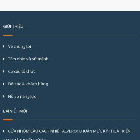
GIỚI THIỆU
Về chúng tôi
Tầm nhìn và sứ mệnh
Cơ cấu tổ chức
Đối tác & khách hàng
Hồ sơ năng lực
BÀI VIẾT MỚI
CỬA NHÔM CẦU CÁCH NHIỆT ALVERO: CHUẨN MỰC KỸ THUẬT KIẾN