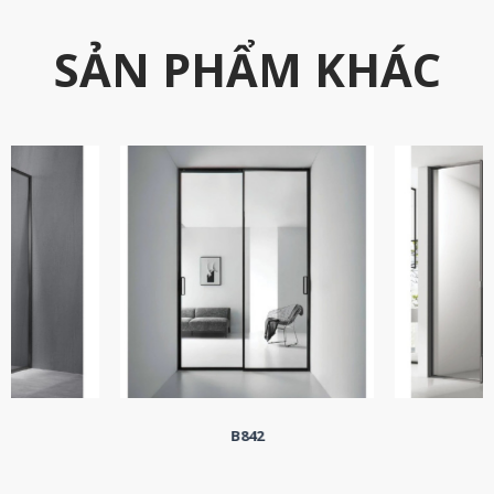
SẢN PHẨM KHÁC
1
B842