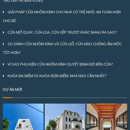
TẠO GIÁ TRỊ BỀN VỮNG
GIẢI PHÁP CỬA NHÔM KÍNH CHO NHÀ CÓ TRẺ NHỎ: AN TOÀN HƠN
CHO BÉ
CỬA MỞ QUAY, CỬA LÙA, CỬA XẾP TRƯỢT KHÁC NHAU RA SAO?
SO SÁNH CỬA NHÔM KÍNH VÀ CỬA GỖ: CỬA NÀO CHỐNG ẨM MỐC
TỐT HƠN?
VÌ SAO PHỤ KIỆN CỬA NHÔM KÍNH QUYẾT ĐỊNH ĐỘ BỀN CỬA?
KHÓA ĐA ĐIỂM VS KHÓA ĐƠN ĐIỂM: NHÀ NÀO CẦN NHẤT?
DỰ ÁN MỚI